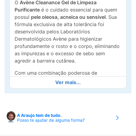
O
Avène Cleanance Gel de Limpeza
Purificante
é o cuidado essencial para quem
possui
pele oleosa, acneica ou sensível
. Sua
fórmula exclusiva de alta tolerância foi
desenvolvida pelos Laboratórios
Dermatológicos Avène para higienizar
profundamente o rosto e o corpo, eliminando
as impurezas e o excesso de sebo sem
agredir a barreira cutânea.
Com uma combinação poderosa de
Monolaurina
(que regula a superprodução de
Ver mais...
sebo) e
Complexo de Zinco
(com ação
purificante e suavizante), este gel reduz
visivelmente os poros e o brilho excessivo.
Diferente de sabonetes comuns, ele garante
A Araujo tem de tudo.
uma limpeza eficaz
sem ressecar a pele
,
Posso te ajudar de alguma forma?
mantendo o equilíbrio e a hidratação natural.
É a escolha perfeita para preparar a pele para