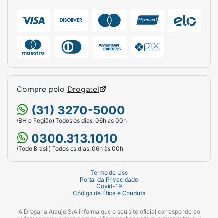
Marca:
Eau Thermale Avène.
Linha:
Cleanance.
Volume:
150g.
Tipo de Pele:
Oleosa e Sensível.
Principais Ativos:
Monolaurina, Complexo
Compre pelo
Drogatel
de Zinco e Água Termal de Avène.
(31) 3270-5000
Diferencial:
Hipoalergênico e Não
(BH e Região) Todos os dias, 06h às 00h
Comedogênico.
0300.313.1010
(Todo Brasil) Todos os dias, 06h às 00h
Termo de Uso
Portal da Privacidade
Covid-19
Código de Ética e Conduta
A Drogaria Araujo S/A informa que o seu site oficial corresponde ao