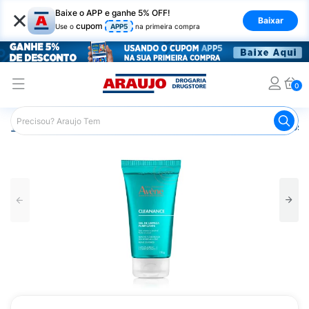
×
Baixe o APP e ganhe 5% OFF!
Baixar
cupom
Use o
APP5
na primeira compra
0
Araujo
Dermocosméticos
Dermocosméticos para o Rost