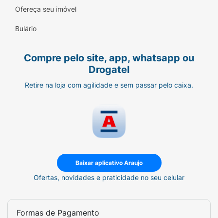
no corpo (ideal para acne nas costas e
Ofereça seu imóvel
colo).
Bulário
Eficácia Comprovada:
Pele limpa, fresca e
matificada sem efeito rebote.
Compre pelo site, app, whatsapp ou
Drogatel
Modo de Usar:
Retire na loja com agilidade e sem passar pelo caixa.
Aplique o gel sobre o rosto ou corpo
úmido, massageando suavemente até
formar espuma.
Enxágue abundantemente com água.
Utilize duas vezes ao dia, pela manhã e
Baixar aplicativo Araujo
à noite, como o primeiro passo da sua
Ofertas, novidades e praticidade no seu celular
rotina de skincare.
Ficha Técnica:
Formas de Pagamento