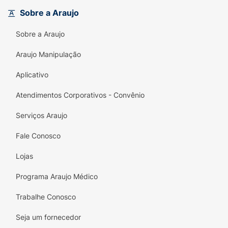
tratamentos antiacne, proporcionando uma
Sobre a Araujo
sensação imediata de frescor e pureza.
Sobre a Araujo
Principais Benefícios:
Tripla Ação:
Limpa, purifica e matifica a
Araujo Manipulação
pele.
Aplicativo
Redução de Poros:
Desobstrui e refina a
Atendimentos Corporativos - Convênio
textura da pele desde as primeiras
aplicações.
Serviços Araujo
Controle da Oleosidade:
Regula a produção
Fale Conosco
de sebo ao longo do dia com a
Monolaurina.
Lojas
Respeito à Sensibilidade:
Fórmula sem
Programa Araujo Médico
sabão, com pH fisiológico e rica em Água
Trabalhe Conosco
Termal de Avène.
Seja um fornecedor
Uso Versátil:
Pode ser aplicado no rosto e