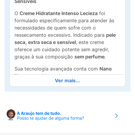
Sensíveis
O
Creme Hidratante Intenso Lecieza
foi
formulado especificamente para atender às
necessidades de quem sofre com o
ressecamento excessivo. Indicado para
pele
seca, extra seca e sensível
, este creme
oferece um cuidado potente sem agredir,
graças à sua composição
sem perfume
.
Sua tecnologia avançada conta com
Nano
Phytoceramidas
, ativos que penetram
Ver mais...
profundamente para proporcionar uma
hidratação prolongada
. Além de hidratar, ele
atua diretamente na proteção e restauração
da barreira cutânea do corpo, devolvendo o
conforto e a maciez para a pele. O pote
A Araujo tem de tudo.
Posso te ajudar de alguma forma?
generoso de
453g
garante tratamento
duradouro para o uso diário.