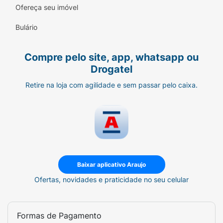
Marca:
Lecieza
Ofereça seu imóvel
Produto:
Creme Hidratante Intenso
Bulário
Indicação:
Pele Seca a Extra Seca e
Compre pelo site, app, whatsapp ou
Sensível
Drogatel
Peso Líquido:
453g
Retire na loja com agilidade e sem passar pelo caixa.
Destaques:
Sem Perfume, Nano
Phytoceramidas
Recupere a saúde da sua pele com a
tecnologia e suavidade da Lecieza.
Baixar aplicativo Araujo
Ofertas, novidades e praticidade no seu celular
Formas de Pagamento