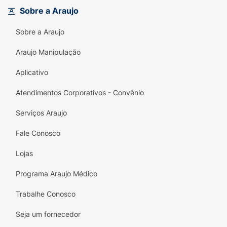
Principais Benefícios:
Sobre a Araujo
Tecnologia Nano:
Enriquecido com Nano
Sobre a Araujo
Phytoceramidas para máxima absorção e
eficácia.
Araujo Manipulação
Ação Restauradora:
Protege e recupera a
Aplicativo
barreira natural da pele.
Atendimentos Corporativos - Convênio
Alta Tolerância:
Ideal para peles sensíveis,
Serviços Araujo
sendo livre de fragrâncias (Sem Perfume).
Fale Conosco
Hidratação Profunda:
Combate o
ressecamento em peles secas e extra
Lojas
secas.
Programa Araujo Médico
Segurança:
Produto dermatologicamente
testado.
Trabalhe Conosco
Especificações Técnicas:
Seja um fornecedor