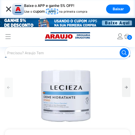
×
Baixe o APP e ganhe 5% OFF!
Baixar
cupom
Use o
APP5
na primeira compra
0
Araujo
Dermocosméticos
Dermocosméticos para o Corp