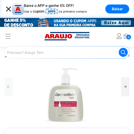
×
Baixe o APP e ganhe 5% OFF!
Baixar
cupom
Use o
APP5
na primeira compra
0
Araujo
Dermocosméticos
Dermocosméticos para o Rost