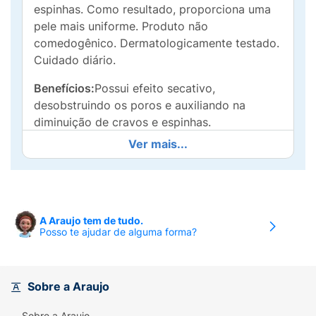
espinhas. Como resultado, proporciona uma
pele mais uniforme. Produto não
comedogênico. Dermatologicamente testado.
Cuidado diário.
Benefícios:
Possui efeito secativo,
desobstruindo os poros e auxiliando na
diminuição de cravos e espinhas.
Ver mais...
Uso específico:
Pele muito oleosa e acneica.
Modo de Usar:
Aplique sobre a pele
umedecida do rosto e áreas afetadas em
suaves movimentos circulares. Enxágue por
A Araujo tem de tudo.
completo. Use de uma a duas vezes ao dia ou
Posso te ajudar de alguma forma?
conforme orientação do seu dermatologista.
Precauções e avisos de segurança:
Mantenha
Sobre a Araujo
o produto longe do alcance das crianças. Se
ocorrer irritação, interrompa o uso. Em caso
Sobre a Araujo