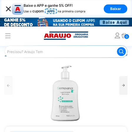
×
Baixe o APP e ganhe 5% OFF!
Baixar
cupom
Use o
APP5
na primeira compra
0
Araujo
Dermocosméticos
Dermocosméticos para o Corp