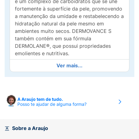
é um complexo de carboidratos que se une
fortemente à superfície da pele, promovendo
a manutenção da umidade e restabelecendo a
hidratação natural da pele mesmo em
ambientes muito secos. DERMOVANCE S
também contém em sua fórmula
DERMOLANE®, que possui propriedades
emolientes e nutritivas.
Ver mais...
DERMOVANCE S
mantém a pele hidratada
por 24 horas após a aplicação. Não possui
perfume, parabenos e óleo mineral. Sensorial
leve, fácil espalhabilidade e rápida absorção.
Dermatologicamente testado
A Araujo tem de tudo.
Posso te ajudar de alguma forma?
Modo de usar:
Aplique o produto após o
banho. Reaplique quando necessário. Uso
diário.
Sobre a Araujo