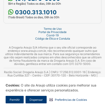
(BH e Região) Todos os dias, 06h às 00h
0300.313.1010
(Todo Brasil) Todos os dias, 06h às 00h
Termo de Uso
Portal da Privacidade
Covid-19
Código de Ética e Conduta
A Drogaria Araujo S/A informa que o seu site oficial corresponde ao
endereço www.araujo.com.br, não reconhecendo qualquer outro que
utilize indevidamente da sua marca. Para sua segurança recomendamos
que não sejam realizadas compras em sites desconhecidos que se utilizem
de forma fraudulenta da marca da Drogaria Araujo S.A. Em caso de
dúvidas, gentileza entrar em contato com (31) 3270-5000.
Razão Social: Drogaria Araujo S.A | CNPJ: 17.256.512.0001-16 | Endereço:
Rua Curitiba 327 - Centro - CEP: 30170-120 - Belo Horizonte - MG |
Telefones: 0300.313.1010 e (31) 3270-5000 Horário de funcionamento -
06:00h às 00:00h | Consultores técnicos responsáveis: Hairton Ayres
Cookies:
O site da Araujo utiliza cookies para melhorar sua
Azevedo Guimarães – CRF 10.965 | Yasmin Silva Alvarenga – CRF 52.584 -
Consultor substituto: Thiago Aguiar Pinheiro - CRF Nº 13.748. Alvará
experiência e oferecer serviços personalizados.
Sanitário: 2025020713 | Autorização de Funcionamento da Empresa (AFE):
7.16355-1
Permitir
Dispensar
Preferências de Cookies