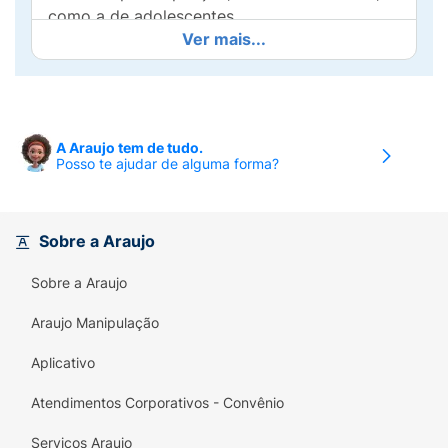
como a de adolescentes.
Ver mais...
Modo de usar:
Agitar antes de usar. Vaporizar
a 15cm de distância das axilas.
Advertência:
Aerosol extremamente
inflamável. Mantenha longe do alcance de
A Araujo tem de tudo.
Posso te ajudar de alguma forma?
crianças.
Sobre a Araujo
Sobre a Araujo
Araujo Manipulação
Aplicativo
Atendimentos Corporativos - Convênio
Serviços Araujo