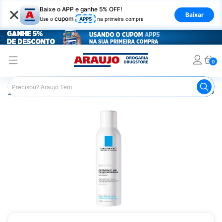
×
Baixe o APP e ganhe 5% OFF!
Baixar
cupom
Use o
APP5
na primeira compra
0
Araujo
Dermocosméticos
Dermocosméticos para o Corp