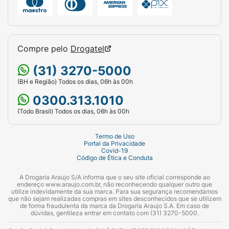
(Cloroidróxido de Alumínio), Isopropyl
Palmitate (Palmitato de Isopropila), Dicaprylyl
Ether (Dicaprilil Éter), Caprylic/Capric
Triglyceride (Triglicerídeo Caprílico/Cáprico),
Compre pelo
Drogatel
Sodium Lactate (Lactato de Sódio), Glycerin
(Glicerol), Sodium Ascorbyl Phosphate
(31) 3270-5000
(Ascorbil Fosfato de Sódio), Magnesium
(BH e Região) Todos os dias, 06h às 00h
Aluminum Silicate (Silicato de Magnésio
0300.313.1010
Alumínio), Persea Gratissima Oil (Óleo de
Persea Gratissima), Octyldodecanol
(Todo Brasil) Todos os dias, 06h às 00h
(Octildodecanol), Propylene Carbonate
(Carbonato de Propileno), Disteardimonium
Termo de Uso
Portal da Privacidade
Hectorite (Hectorita Diesteardimônio), Aqua
Covid-19
Código de Ética e Conduta
(Água), Tocopherol (Tocoferol), Parfum
(Perfume)
A Drogaria Araujo S/A informa que o seu site oficial corresponde ao
endereço www.araujo.com.br, não reconhecendo qualquer outro que
utilize indevidamente da sua marca. Para sua segurança recomendamos
que não sejam realizadas compras em sites desconhecidos que se utilizem
de forma fraudulenta da marca da Drogaria Araujo S.A. Em caso de
dúvidas, gentileza entrar em contato com (31) 3270-5000.