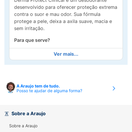
Derma Protect Clinical é um desodorante
desenvolvido para oferecer proteção extrema
contra o suor e mau odor. Sua fórmula
protege a pele, deixa a axila suave, macia e
sem irritação.
Para que serve?
Desenvolvido para proporcionar proteção
Ver mais...
intensa, o Derma Protect Clinical é o
antitranspirante mais potente da NIVEA. Com
ação eficaz por até 96 horas, ele combate o
suor excessivo, garantindo segurança durante
A Araujo tem de tudo.
todo o dia.
Posso te ajudar de alguma forma?
Benefícios e diferenciais:
- 96h de proteção
Sobre a Araujo
- Antitranspirante mais forte de NIVEA
Sobre a Araujo