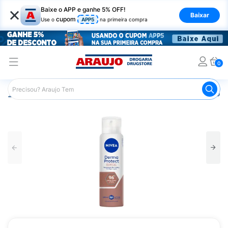
×
Baixe o APP e ganhe 5% OFF!
Baixar
cupom
Use o
APP5
na primeira compra
0
Araujo
Dermocosméticos
Dermocosméticos para o Corp