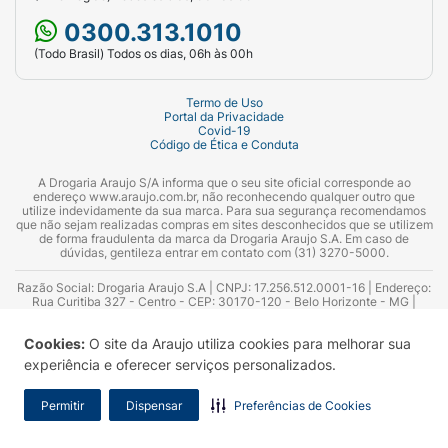
0300.313.1010
(Todo Brasil) Todos os dias, 06h às 00h
Termo de Uso
Portal da Privacidade
Covid-19
Código de Ética e Conduta
A Drogaria Araujo S/A informa que o seu site oficial corresponde ao
endereço www.araujo.com.br, não reconhecendo qualquer outro que
utilize indevidamente da sua marca. Para sua segurança recomendamos
que não sejam realizadas compras em sites desconhecidos que se utilizem
de forma fraudulenta da marca da Drogaria Araujo S.A. Em caso de
dúvidas, gentileza entrar em contato com (31) 3270-5000.
Razão Social: Drogaria Araujo S.A | CNPJ: 17.256.512.0001-16 | Endereço:
Rua Curitiba 327 - Centro - CEP: 30170-120 - Belo Horizonte - MG |
Telefones: 0300.313.1010 e (31) 3270-5000 Horário de funcionamento -
06:00h às 00:00h | Consultores técnicos responsáveis: Hairton Ayres
Cookies:
O site da Araujo utiliza cookies para melhorar sua
Azevedo Guimarães – CRF 10.965 | Yasmin Silva Alvarenga – CRF 52.584 -
Consultor substituto: Thiago Aguiar Pinheiro - CRF Nº 13.748. Alvará
experiência e oferecer serviços personalizados.
Sanitário: 2025020713 | Autorização de Funcionamento da Empresa (AFE):
7.16355-1
Permitir
Dispensar
Preferências de Cookies