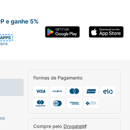
PP e ganhe 5%
APP5
mpra
Formas de Pagamento
sco
Compre pelo
Drogatel