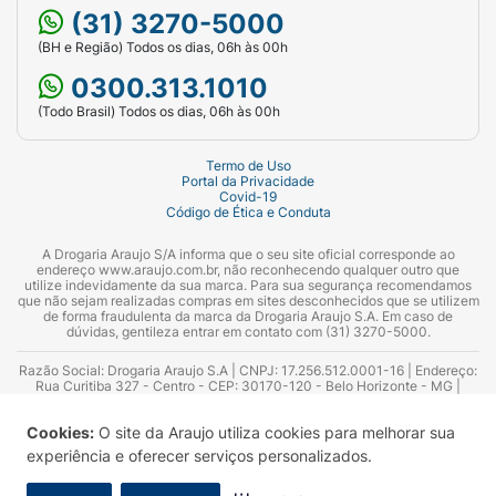
(31) 3270-5000
(BH e Região) Todos os dias, 06h às 00h
0300.313.1010
(Todo Brasil) Todos os dias, 06h às 00h
Termo de Uso
Portal da Privacidade
Covid-19
Código de Ética e Conduta
A Drogaria Araujo S/A informa que o seu site oficial corresponde ao
endereço www.araujo.com.br, não reconhecendo qualquer outro que
utilize indevidamente da sua marca. Para sua segurança recomendamos
que não sejam realizadas compras em sites desconhecidos que se utilizem
de forma fraudulenta da marca da Drogaria Araujo S.A. Em caso de
dúvidas, gentileza entrar em contato com (31) 3270-5000.
Razão Social: Drogaria Araujo S.A | CNPJ: 17.256.512.0001-16 | Endereço:
Rua Curitiba 327 - Centro - CEP: 30170-120 - Belo Horizonte - MG |
Telefones: 0300.313.1010 e (31) 3270-5000 Horário de funcionamento -
06:00h às 00:00h | Consultores técnicos responsáveis: Hairton Ayres
Cookies:
O site da Araujo utiliza cookies para melhorar sua
Azevedo Guimarães – CRF 10.965 | Yasmin Silva Alvarenga – CRF 52.584 -
Consultor substituto: Thiago Aguiar Pinheiro - CRF Nº 13.748. Alvará
experiência e oferecer serviços personalizados.
Sanitário: 2025020713 | Autorização de Funcionamento da Empresa (AFE):
7.16355-1