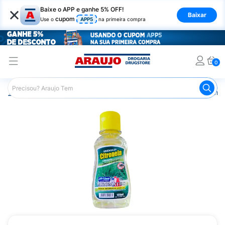
×
Baixe o APP e ganhe 5% OFF!
Baixar
cupom
Use o
APP5
na primeira compra
0
Araujo
Mercado
Produtos de Limpeza
Limpeza em G