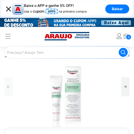
×
Baixe o APP e ganhe 5% OFF!
Baixar
cupom
Use o
APP5
na primeira compra
0
Araujo
Dermocosméticos
Dermocosméticos para o Rost