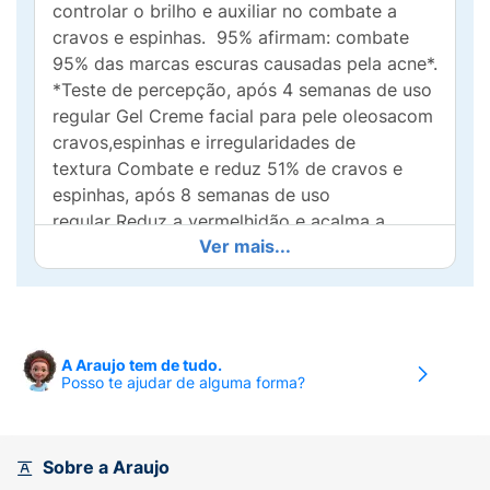
controlar o brilho e auxiliar no combate a
cravos e espinhas. 95% afirmam: combate
95% das marcas escuras causadas pela acne*.
*Teste de percepção, após 4 semanas de uso
regular Gel Creme facial para pele oleosacom
cravos,espinhas e irregularidades de
textura Combate e reduz 51% de cravos e
espinhas, após 8 semanas de uso
regular Reduz a vermelhidão e acalma a
Ver mais...
irritação Ação secativa Ação Renovadora
Intensa Não comedogênicoEucerin Gel Creme
Facial para peles oleosas,com cravos,
espinhas e irregularidades de textura.Fórmula
com ácido glicólico que ajuda a reduzir as
A Araujo tem de tudo.
células mortas O inovador Eucerin
Posso te ajudar de alguma forma?
DERMOPURE Ação Renovadora Intensa foi
especialmente formulado para combater e
reduzir cravos e espinhas. É adequado para
Sobre a Araujo
todas as formas leves ou moderadas de acne