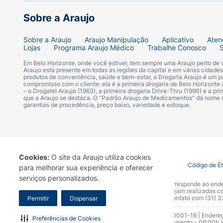
Sobre a Araujo
Sobre a Araujo
Araujo Manipulação
Aplicativo
Aten
Lojas
Programa Araujo Médico
Trabalhe Conosco
Em Belo Horizonte, onde você estiver, tem sempre uma Araujo perto de
Araujo está presente em todas as regiões da capital e em várias cidade
produtos de conveniência, saúde e bem-estar, a Drogaria Araujo é um pa
compromisso com o cliente: ela é a primeira drogaria de Belo Horizonte a
– o Drogatel Araujo (1963), a primeira drogaria Drive-Thru (1990) e a 
que a Araujo se destaca. O “Padrão Araujo de Medicamentos” dá nome
garantias de procedência, preço baixo, variedade e estoque.
Cookies:
O site da Araujo utiliza cookies
Termo de Uso
Portal da Privacidade
Covid-19
Código de É
para melhorar sua experiência e oferecer
serviços personalizados.
A Drogaria Araujo S/A informa que o seu site oficial corresponde ao e
marca. Para sua segurança recomendamos que não sejam realizadas com
Araujo S.A. Em caso de dúvidas, gentileza entrar em contato com (31)
Permitir
Dispensar
Razão Social: Drogaria Araujo S.A | CNPJ: 17.256.512.0001-16 | Endere
Preferências de Cookies
0300.313.1010 e (31) 3270-5000 Horário de funcionamento - 06:00h à