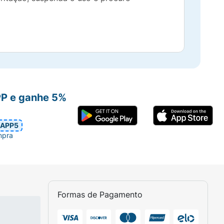
PP e ganhe 5%
APP5
mpra
Formas de Pagamento