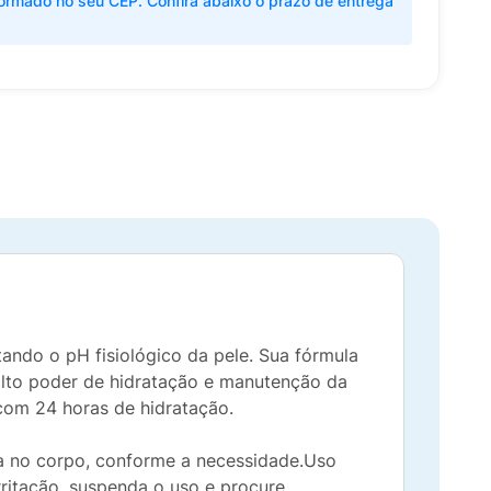
ormado no seu CEP. Confira abaixo o prazo de entrega
ando o pH fisiológico da pele. Sua fórmula
lto poder de hidratação e manutenção da
 com 24 horas de hidratação.
dia no corpo, conforme a necessidade.Uso
ritação, suspenda o uso e procure