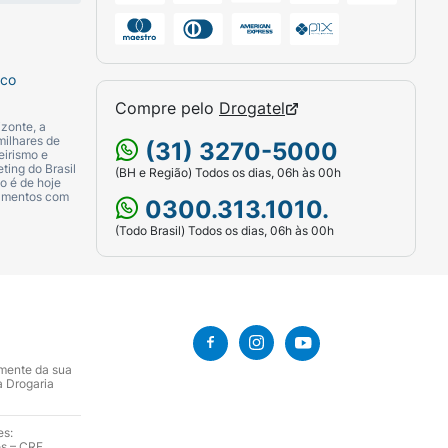
sco
Compre pelo
Drogatel
zonte, a
milhares de
(31) 3270-5000
eirismo e
ting do Brasil
(BH e Região) Todos os dias, 06h às 00h
o é de hoje
camentos com
0300.313.1010.
(Todo Brasil) Todos os dias, 06h às 00h
amente da sua
a Drogaria
es:
es – CRF