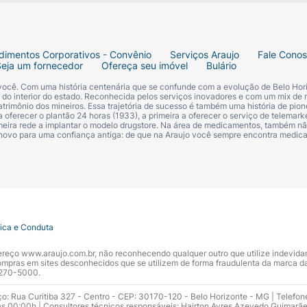
dimentos Corporativos - Convênio
Serviços Araujo
Fale Cono
Seja um fornecedor
Ofereça seu imóvel
Bulário
 você. Com uma história centenária que se confunde com a evolução de Belo Hori
s do interior do estado. Reconhecida pelos serviços inovadores e com um mix de 
trimônio dos mineiros. Essa trajetória de sucesso é também uma história de pion
 oferecer o plantão 24 horas (1933), a primeira a oferecer o serviço de telemarke
primeira rede a implantar o modelo drugstore. Na área de medicamentos, também nã
 novo para uma confiança antiga: de que na Araujo você sempre encontra medi
tica e Conduta
ndereço www.araujo.com.br, não reconhecendo qualquer outro que utilize indevid
pras em sites desconhecidos que se utilizem de forma fraudulenta da marca d
 3270-5000.
ço: Rua Curitiba 327 - Centro - CEP: 30170-120 - Belo Horizonte - MG | Telefon
s 00:00h | Consultores técnicos responsáveis: Hairton Ayres Azevedo Guimarã