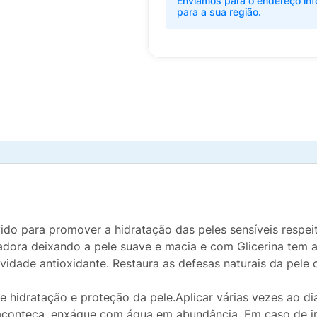
Enviamos para o endereço inf
para a sua região.
ido para promover a hidratação das peles sensíveis respeit
ora deixando a pele suave e macia e com Glicerina tem a
ividade antioxidante. Restaura as defesas naturais da pele
de hidratação e proteção da pele.Aplicar várias vezes ao 
 aconteça, enxágue com água em abundância. Em caso de ir