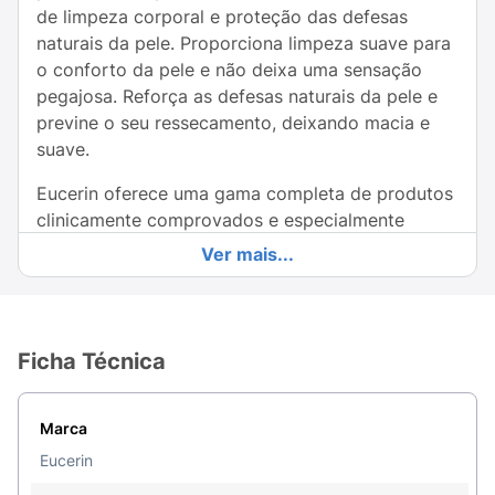
de limpeza corporal e proteção das defesas
naturais da pele. Proporciona limpeza suave para
o conforto da pele e não deixa uma sensação
pegajosa. Reforça as defesas naturais da pele e
previne o seu ressecamento, deixando macia e
suave.
Eucerin oferece uma gama completa de produtos
clinicamente comprovados e especialmente
desenvolvidos para combinar excelente proteção
Ver mais...
e renovação com alta tolerabilidade cutânea.
Ingredientes únicos com o pH de valor 5 faz a
renovação da atividade enzimática e fortalece a
camada de proteção natural, além de regular o
Ficha Técnica
equilíbrio da umidade da pele. Assim, a pele fica
macia e visivelmente suave. 100 anos de história
Marca
e ciência inovadora para cuidados com a pele de
alta qualidade que funcionam. Para fazer você se
Eucerin
sentir bem e aproveitar a vida ao máximo. Foi a