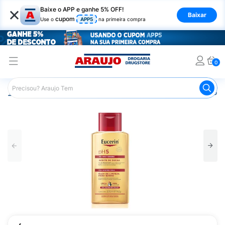
×
Baixe o APP e ganhe 5% OFF!
Baixar
cupom
Use o
APP5
na primeira compra
0
Araujo
Dermocosméticos
Dermocosméticos para o Corp