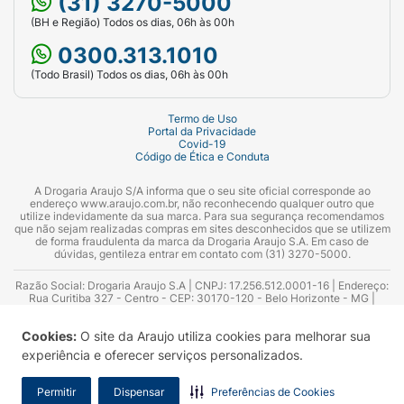
(31) 3270-5000
(BH e Região) Todos os dias, 06h às 00h
0300.313.1010
(Todo Brasil) Todos os dias, 06h às 00h
Termo de Uso
Portal da Privacidade
Covid-19
Código de Ética e Conduta
A Drogaria Araujo S/A informa que o seu site oficial corresponde ao
endereço www.araujo.com.br, não reconhecendo qualquer outro que
utilize indevidamente da sua marca. Para sua segurança recomendamos
que não sejam realizadas compras em sites desconhecidos que se utilizem
de forma fraudulenta da marca da Drogaria Araujo S.A. Em caso de
dúvidas, gentileza entrar em contato com (31) 3270-5000.
Razão Social: Drogaria Araujo S.A | CNPJ: 17.256.512.0001-16 | Endereço:
Rua Curitiba 327 - Centro - CEP: 30170-120 - Belo Horizonte - MG |
Telefones: 0300.313.1010 e (31) 3270-5000 Horário de funcionamento -
06:00h às 00:00h | Consultores técnicos responsáveis: Hairton Ayres
Cookies:
O site da Araujo utiliza cookies para melhorar sua
Azevedo Guimarães – CRF 10.965 | Yasmin Silva Alvarenga – CRF 52.584 -
Consultor substituto: Thiago Aguiar Pinheiro - CRF Nº 13.748. Alvará
experiência e oferecer serviços personalizados.
Sanitário: 2025020713 | Autorização de Funcionamento da Empresa (AFE):
7.16355-1
Permitir
Dispensar
Preferências de Cookies