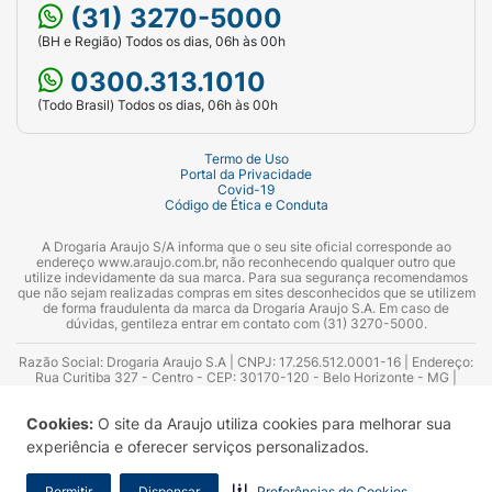
Para isso, você pode entrar em contato
(31) 3270-5000
conosco pela
Central de Atendimento da
(BH e Região) Todos os dias, 06h às 00h
Araujo
, pelo Drogatel - (31) 3270-5000 - ou ir
0300.313.1010
até uma de nossas lojas.
(Todo Brasil) Todos os dias, 06h às 00h
Termo de Uso
Portal da Privacidade
Covid-19
Código de Ética e Conduta
A Drogaria Araujo S/A informa que o seu site oficial corresponde ao
endereço www.araujo.com.br, não reconhecendo qualquer outro que
utilize indevidamente da sua marca. Para sua segurança recomendamos
que não sejam realizadas compras em sites desconhecidos que se utilizem
de forma fraudulenta da marca da Drogaria Araujo S.A. Em caso de
dúvidas, gentileza entrar em contato com (31) 3270-5000.
Razão Social: Drogaria Araujo S.A | CNPJ: 17.256.512.0001-16 | Endereço:
Rua Curitiba 327 - Centro - CEP: 30170-120 - Belo Horizonte - MG |
Telefones: 0300.313.1010 e (31) 3270-5000 Horário de funcionamento -
06:00h às 00:00h | Consultores técnicos responsáveis: Hairton Ayres
Cookies:
O site da Araujo utiliza cookies para melhorar sua
Azevedo Guimarães – CRF 10.965 | Yasmin Silva Alvarenga – CRF 52.584 -
Consultor substituto: Thiago Aguiar Pinheiro - CRF Nº 13.748. Alvará
experiência e oferecer serviços personalizados.
Sanitário: 2025020713 | Autorização de Funcionamento da Empresa (AFE):
7.16355-1
Permitir
Dispensar
Preferências de Cookies