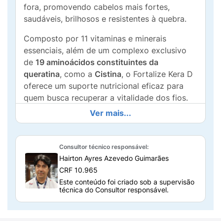
fora, promovendo cabelos mais fortes,
saudáveis, brilhosos e resistentes à quebra.
Composto por 11 vitaminas e minerais
essenciais, além de um complexo exclusivo
de
19 aminoácidos constituintes da
queratina
, como a
Cistina
, o Fortalize Kera D
oferece um suporte nutricional eficaz para
quem busca recuperar a vitalidade dos fios.
Ver mais...
Para que serve o Exímia Fortalize Kera
D?
O Exímia Fortalize Kera D serve para
Consultor técnico responsável:
fortalecer os cabelos, reduzir a queda capilar
Hairton Ayres Azevedo Guimarães
e estimular o crescimento de novos fios
.
CRF 10.965
Este conteúdo foi criado sob a supervisão
Ele atua diretamente na raiz, promovendo a
técnica do Consultor responsável.
nutrição do bulbo capilar e melhorando a
estrutura do fio desde a fase de crescimento