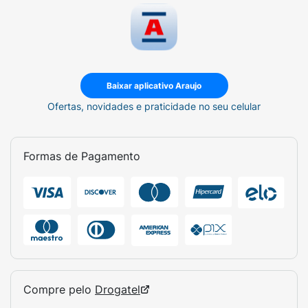
Minerais:
Zinco, Magnésio e Ferro;
Pool de Aminoácidos:
19 constituintes da
queratina, com destaque para a
Cistina
.
Essa combinação favorece a regeneração e o
Baixar aplicativo Araujo
fortalecimento da fibra capilar.
Ofertas, novidades e praticidade no seu celular
Como comprar o Exímia Fortalize Kera D
na Araujo?
Formas de Pagamento
Você pode comprar o
Exímia Fortalize Kera D
em
nossas lojas
, pelo site, aplicativo,
WhatsApp
ou Drogatel.
Se você precisar de informações adicionais
sobre o Exímia Fortalize Kera D, nossa equipe
farmacêutica está à disposição para te ajudar
sempre que necessário.
Compre pelo
Drogatel