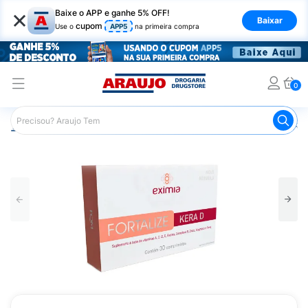
×
Baixe o APP e ganhe 5% OFF!
Baixar
cupom
Use o
APP5
na primeira compra
0
Araujo
Dermocosméticos
Nutricosméticos
Exímia Fo