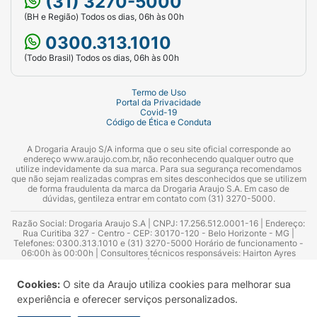
(31) 3270-5000
(BH e Região) Todos os dias, 06h às 00h
0300.313.1010
(Todo Brasil) Todos os dias, 06h às 00h
Termo de Uso
Portal da Privacidade
Covid-19
Código de Ética e Conduta
A Drogaria Araujo S/A informa que o seu site oficial corresponde ao
endereço www.araujo.com.br, não reconhecendo qualquer outro que
utilize indevidamente da sua marca. Para sua segurança recomendamos
que não sejam realizadas compras em sites desconhecidos que se utilizem
de forma fraudulenta da marca da Drogaria Araujo S.A. Em caso de
dúvidas, gentileza entrar em contato com (31) 3270-5000.
Razão Social: Drogaria Araujo S.A | CNPJ: 17.256.512.0001-16 | Endereço:
Rua Curitiba 327 - Centro - CEP: 30170-120 - Belo Horizonte - MG |
Telefones: 0300.313.1010 e (31) 3270-5000 Horário de funcionamento -
06:00h às 00:00h | Consultores técnicos responsáveis: Hairton Ayres
Azevedo Guimarães – CRF 10.965 | Yasmin Silva Alvarenga – CRF 52.584 -
Consultor substituto: Thiago Aguiar Pinheiro - CRF Nº 13.748. Alvará
Sanitário: 2025020713 | Autorização de Funcionamento da Empresa (AFE):
Cookies:
O site da Araujo utiliza cookies para melhorar sua
7.16355-1
experiência e oferecer serviços personalizados.