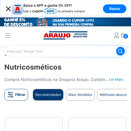
×
Baixe o APP e ganhe 5% OFF!
Baixar
cupom
Use o
APP5
na primeira compra
0
Araujo
Dermocosméticos
Nutricosméticos
Nutricosméticos
Compre Nutricosméticos na Drogaria Araujo. Combine a nutrição com a beleza da pele. Entrega para todo o Brasil.
Ler Mais
Filtrar
Recomendados
Mais Vendidos
Melhores desconto