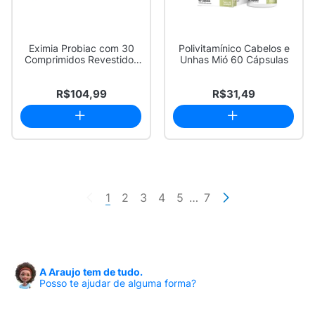
Eximia Probiac com 30
Polivitamínico Cabelos e
Comprimidos Revestidos
Unhas Mió 60 Cápsulas
Vitaminas e ...
R$104,99
R$31,49
1
2
3
4
5
…
7
A Araujo tem de tudo.
Posso te ajudar de alguma forma?