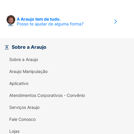
Alívio rápido e duradouro da coceira
associada à pele seca.
A Araujo tem de tudo.
Posso te ajudar de alguma forma?
Redução prolongada da vermelhidão e
sensação de irritação.
Pele macia, suave e visivelmente mais
Sobre a Araujo
saudável.
Sobre a Araujo
Alívio o desconforto gerado pela pele seca.
Araujo Manipulação
Espalha facilmente.
Aplicativo
Rápida absorção.
Atendimentos Corporativos - Convênio
Adequado para uso em todo corpo.
Serviços Araujo
É hipoalergênico (pouco provável de
desencadear reações alérgicas).
Fale Conosco
Não comedogênico (não causa obstrução
Lojas