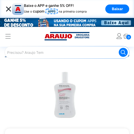
×
Baixe o APP e ganhe 5% OFF!
Baixar
cupom
Use o
APP5
na primeira compra
0
Araujo
Dermocosméticos
Dermocosméticos para o Corp