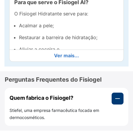
Para que serve o Fisiogel AI?
O Fisiogel Hidratante serve para:
Acalmar a pele;
Restaurar a barreira de hidratação;
Aliviar a coceira e
Ver mais...
Reduzir a vermelhidão.
Para qual tipo de pele o Fisiogel AI é
indicado?
Perguntas Frequentes do Fisiogel
O Fisiogel Ação Calmante é indicado para
pele seca, irritada e/ou sensível.
Quem fabrica o Fisiogel?
Quais são os benefícios do Fisiogel AI?
Stiefel, uma empresa farmacêutica focada em
dermocosméticos.
Os principais benefícios do Fisiogel
Hidratante são: