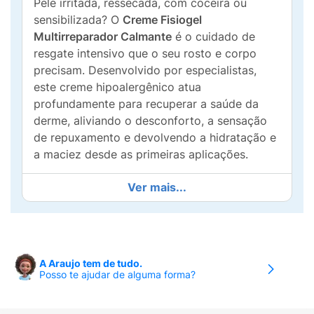
Pele irritada, ressecada, com coceira ou
sensibilizada? O
Creme Fisiogel
Multirreparador Calmante
é o cuidado de
resgate intensivo que o seu rosto e corpo
precisam. Desenvolvido por especialistas,
este creme hipoalergênico atua
profundamente para recuperar a saúde da
derme, aliviando o desconforto, a sensação
de repuxamento e devolvendo a hidratação e
a maciez desde as primeiras aplicações.
A sua fórmula avançada e multifuncional é um
Ver mais...
verdadeiro tratamento de choque positivo
para a pele. Ela é enriquecida com
Vitamina
B5
(reconhecida pelo seu altíssimo poder de
regeneração) e
Rosa Mosqueta
(que auxilia
A Araujo tem de tudo.
na cicatrização e renovação celular). Além
Posso te ajudar de alguma forma?
disso, conta com os inovadores
complexos
Postbiolift™ e Hydrafence
,