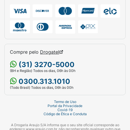
Aplique uma camada generosa do Fisiogel
Multirreparador Calmante sobre a pele
previamente limpa e seca, focando nas áreas
afetadas, sensibilizadas ou ressecadas do
rosto e do corpo. Massageie suavemente até
a completa absorção do produto. Pode ser
utilizado de uma a duas vezes ao dia, ou
Compre pelo
Drogatel
sempre que houver necessidade de
(31) 3270-5000
hidratação e alívio imediato.
Atenção: Produto
(BH e Região) Todos os dias, 06h às 00h
de uso externo. Em caso de irritação,
suspenda o uso e procure orientação médica.
0300.313.1010
(Todo Brasil) Todos os dias, 06h às 00h
Ficha Técnica:
Marca:
Fisiogel.
Termo de Uso
Portal da Privacidade
Covid-19
Fabricante:
Medihealth.
Código de Ética e Conduta
Produto:
Creme Multirreparador Calmante.
A Drogaria Araujo S/A informa que o seu site oficial corresponde ao
endereço www.araujo.com.br, não reconhecendo qualquer outro que