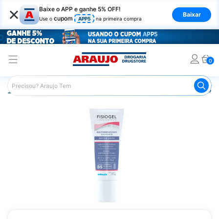
×
Baixe o APP e ganhe 5% OFF!
Baixar
cupom
Use o
APP5
na primeira compra
0
Araujo
Dermocosméticos
Dermocosméticos para o Corp