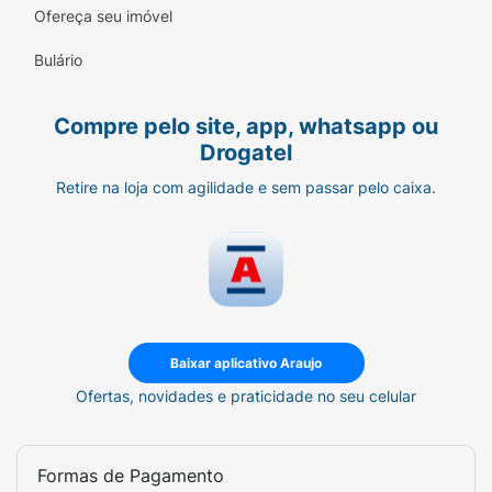
agressões.
Ofereça seu imóvel
Hidratação Profunda:
Efeito intenso e de
Bulário
longa duração para áreas extremamente
ressecadas do rosto e do corpo.
Compre pelo site, app, whatsapp ou
Fórmula Poderosa:
Combinação inteligente
Drogatel
de Vitamina B5, Rosa Mosqueta, Ácidos
Retire na loja com agilidade e sem passar pelo caixa.
Graxos, Postbiolift™ e Hydrafence.
Hipoalergênico e Seguro:
Especialmente
formulado para minimizar o risco de
alergias, sendo ideal para peles delicadas e
reativas.
Baixar aplicativo Araujo
Multiuso:
Excelente para áreas de atrito,
lábios ressecados, pós-sol, cuidado pós-
Ofertas, novidades e praticidade no seu celular
tatuagem ou pós-procedimentos
dermatológicos.
Formas de Pagamento
Sugestão de Uso: