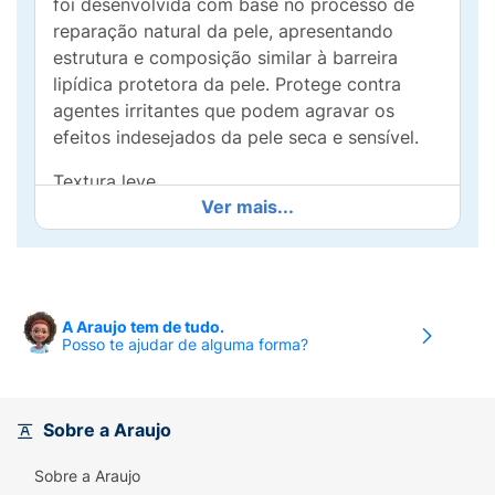
foi desenvolvida com base no processo de
reparação natural da pele, apresentando
estrutura e composição similar à barreira
lipídica protetora da pele. Protege contra
agentes irritantes que podem agravar os
efeitos indesejados da pele seca e sensível.
Textura leve.
Ver mais...
Rápida absorção.
Fácil espalhabilidade.
Hidrata a pele seca e sem elasticidade.
A Araujo tem de tudo.
Posso te ajudar de alguma forma?
Contribui para pele menos sensível.
Restaura a barreira de hidratação da pele.
Sobre a Araujo
Sem perfume, conservantes, corantes.
Sobre a Araujo
Hipoalergênico (formulado de maneira a