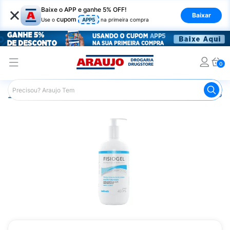
×
Baixe o APP e ganhe 5% OFF!
Baixar
cupom
Use o
APP5
na primeira compra
0
Araujo
Dermocosméticos
Dermocosméticos para o Corp