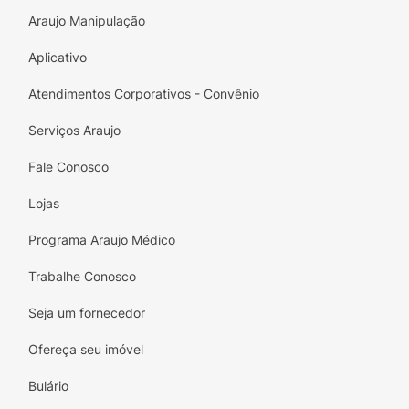
minimizar o possível surgiemnto de alergia).
Araujo Manipulação
Modo de usar:
Aplicativo
Aplicar uma fina camada duas vezes ao dia,
Atendimentos Corporativos - Convênio
na face e corpo e sempre que necessário.
Serviços Araujo
Fale Conosco
Lojas
Programa Araujo Médico
Trabalhe Conosco
Seja um fornecedor
Ofereça seu imóvel
Bulário