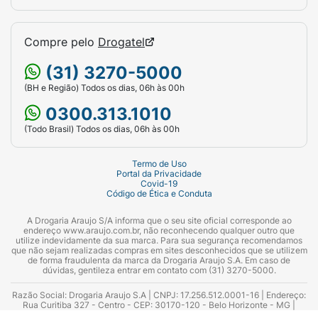
Compre pelo
Drogatel
(31) 3270-5000
(BH e Região) Todos os dias, 06h às 00h
0300.313.1010
(Todo Brasil) Todos os dias, 06h às 00h
Termo de Uso
Portal da Privacidade
Covid-19
Código de Ética e Conduta
A Drogaria Araujo S/A informa que o seu site oficial corresponde ao
endereço www.araujo.com.br, não reconhecendo qualquer outro que
utilize indevidamente da sua marca. Para sua segurança recomendamos
que não sejam realizadas compras em sites desconhecidos que se utilizem
de forma fraudulenta da marca da Drogaria Araujo S.A. Em caso de
dúvidas, gentileza entrar em contato com (31) 3270-5000.
Razão Social: Drogaria Araujo S.A | CNPJ: 17.256.512.0001-16 | Endereço:
Rua Curitiba 327 - Centro - CEP: 30170-120 - Belo Horizonte - MG |
Telefones: 0300.313.1010 e (31) 3270-5000 Horário de funcionamento -