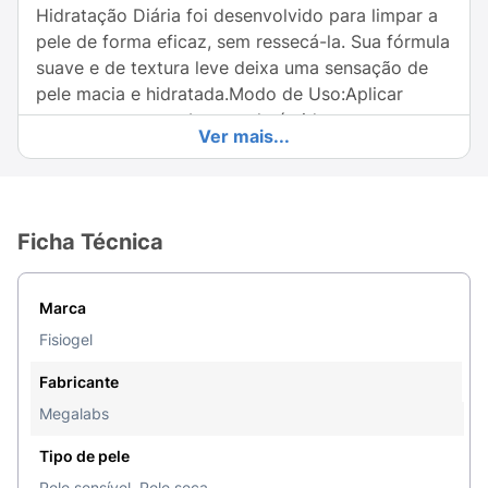
Hidratação Diária foi desenvolvido para limpar a
pele de forma eficaz, sem ressecá-la. Sua fórmula
suave e de textura leve deixa uma sensação de
pele macia e hidratada.Modo de Uso:Aplicar
generosamente sobre a pele úmida e massagear
Ver mais...
suavemente antes de enxaguar. Repetir a
aplicação sempre que necessário.Resultados
comprovados:Limpa e auxilia na hidratação da
pele seca e sensível.Pele macia, suave e
Ficha Técnica
visivelmente mais saudável.
Marca
Fisiogel
Fabricante
Megalabs
Tipo de pele
Pele sensível, Pele seca