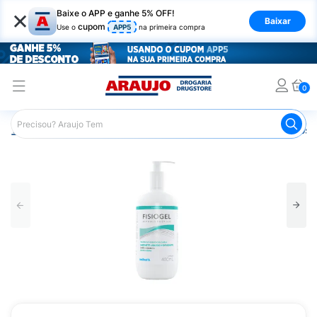
×
Baixe o APP e ganhe 5% OFF!
Baixar
cupom
Use o
APP5
na primeira compra
0
Araujo
Dermocosméticos
Dermocosméticos para o Rost