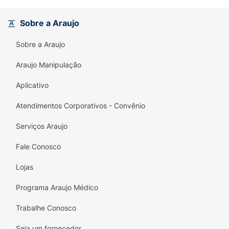
1 - Frequência
Sobre a Araujo
• Use diariamente pela manhã e à noite sobre
a pele limpa e seca.
Sobre a Araujo
2 - Modo de uso
Araujo Manipulação
• Aplique uma quantidade adequada de
Aplicativo
produto, massageando o rosto e evitando a
área dos olhos. Não aplique sobre a pele
Atendimentos Corporativos - Convênio
lesionada ou irritada.
Serviços Araujo
Fale Conosco
Lojas
Programa Araujo Médico
Trabalhe Conosco
Seja um fornecedor