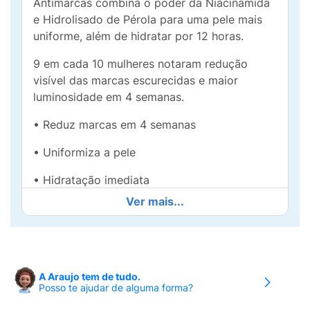
Antimarcas combina o poder da Niacinamida
e Hidrolisado de Pérola para uma pele mais
uniforme, além de hidratar por 12 horas.
9 em cada 10 mulheres notaram redução
visível das marcas escurecidas e maior
luminosidade em 4 semanas.
• Reduz marcas em 4 semanas
• Uniformiza a pele
• Hidratação imediata
Ver mais...
• Pele radiante e luminosa
• Não comedogênico
• Textura não oleosa
A Araujo tem de tudo.
Posso te ajudar de alguma forma?
Modo de uso