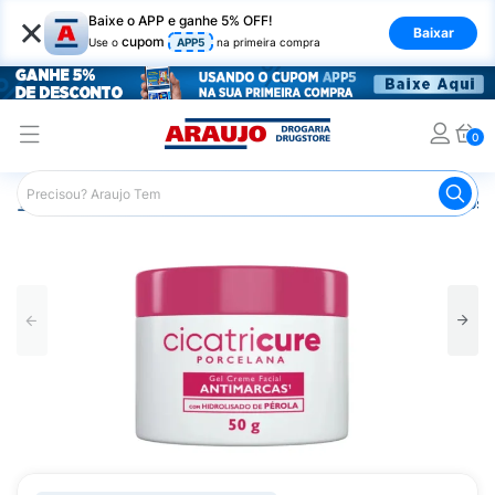
×
Baixe o APP e ganhe 5% OFF!
Baixar
cupom
Use o
APP5
na primeira compra
0
Araujo
Dermocosméticos
Dermocosméticos para o Rost