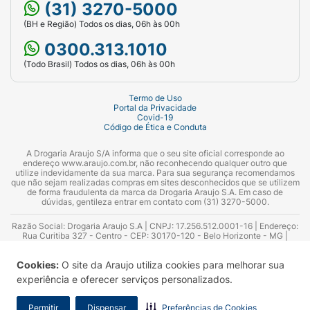
(31) 3270-5000
(BH e Região) Todos os dias, 06h às 00h
0300.313.1010
(Todo Brasil) Todos os dias, 06h às 00h
Termo de Uso
Portal da Privacidade
Covid-19
Código de Ética e Conduta
A Drogaria Araujo S/A informa que o seu site oficial corresponde ao
endereço www.araujo.com.br, não reconhecendo qualquer outro que
utilize indevidamente da sua marca. Para sua segurança recomendamos
que não sejam realizadas compras em sites desconhecidos que se utilizem
de forma fraudulenta da marca da Drogaria Araujo S.A. Em caso de
dúvidas, gentileza entrar em contato com (31) 3270-5000.
Razão Social: Drogaria Araujo S.A | CNPJ: 17.256.512.0001-16 | Endereço:
Rua Curitiba 327 - Centro - CEP: 30170-120 - Belo Horizonte - MG |
Telefones: 0300.313.1010 e (31) 3270-5000 Horário de funcionamento -
06:00h às 00:00h | Consultores técnicos responsáveis: Hairton Ayres
Cookies:
O site da Araujo utiliza cookies para melhorar sua
Azevedo Guimarães – CRF 10.965 | Yasmin Silva Alvarenga – CRF 52.584 -
Consultor substituto: Thiago Aguiar Pinheiro - CRF Nº 13.748. Alvará
experiência e oferecer serviços personalizados.
Sanitário: 2025020713 | Autorização de Funcionamento da Empresa (AFE):
7.16355-1
Permitir
Dispensar
Preferências de Cookies