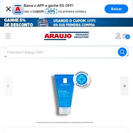
×
Baixe o APP e ganhe 5% OFF!
Baixar
cupom
Use o
APP5
na primeira compra
0
Araujo
Dermocosméticos
Dermocosméticos para o Rost