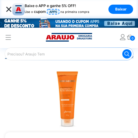
×
Baixe o APP e ganhe 5% OFF!
Baixar
cupom
Use o
APP5
na primeira compra
0
Araujo
Dermocosméticos
Dermocosméticos para o Rost