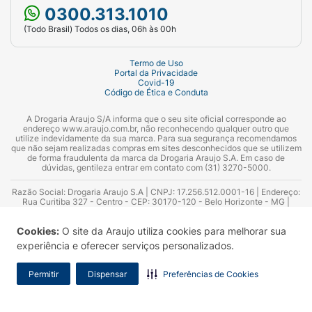
0300.313.1010
(Todo Brasil) Todos os dias, 06h às 00h
Termo de Uso
Portal da Privacidade
Covid-19
Código de Ética e Conduta
A Drogaria Araujo S/A informa que o seu site oficial corresponde ao
endereço www.araujo.com.br, não reconhecendo qualquer outro que
utilize indevidamente da sua marca. Para sua segurança recomendamos
que não sejam realizadas compras em sites desconhecidos que se utilizem
de forma fraudulenta da marca da Drogaria Araujo S.A. Em caso de
dúvidas, gentileza entrar em contato com (31) 3270-5000.
Razão Social: Drogaria Araujo S.A | CNPJ: 17.256.512.0001-16 | Endereço:
Rua Curitiba 327 - Centro - CEP: 30170-120 - Belo Horizonte - MG |
Telefones: 0300.313.1010 e (31) 3270-5000 Horário de funcionamento -
06:00h às 00:00h | Consultores técnicos responsáveis: Hairton Ayres
Cookies:
O site da Araujo utiliza cookies para melhorar sua
Azevedo Guimarães – CRF 10.965 | Yasmin Silva Alvarenga – CRF 52.584 -
Consultor substituto: Thiago Aguiar Pinheiro - CRF Nº 13.748. Alvará
experiência e oferecer serviços personalizados.
Sanitário: 2025020713 | Autorização de Funcionamento da Empresa (AFE):
7.16355-1
Permitir
Dispensar
Preferências de Cookies