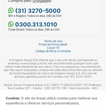
Compre pelo
Drogatel
(31) 3270-5000
(BH e Região) Todos os dias, 06h às 00h
0300.313.1010
(Todo Brasil) Todos os dias, 06h às 00h
Termo de Uso
Portal da Privacidade
Covid-19
Código de Ética e Conduta
A Drogaria Araujo S/A informa que o seu site oficial corresponde ao
endereço www.araujo.com.br, não reconhecendo qualquer outro que
utilize indevidamente da sua marca. Para sua segurança recomendamos
que não sejam realizadas compras em sites desconhecidos que se utilizem
de forma fraudulenta da marca da Drogaria Araujo S.A. Em caso de
dúvidas, gentileza entrar em contato com (31) 3270-5000.
Razão Social: Drogaria Araujo S.A | CNPJ: 17.256.512.0001-16 | Endereço:
Rua Curitiba 327 - Centro - CEP: 30170-120 - Belo Horizonte - MG |
Telefones: 0300.313.1010 e (31) 3270-5000 Horário de funcionamento -
06:00h às 00:00h | Consultores técnicos responsáveis: Hairton Ayres
Cookies:
O site da Araujo utiliza cookies para melhorar sua
Azevedo Guimarães – CRF 10.965 | Yasmin Silva Alvarenga – CRF 52.584 -
Consultor substituto: Thiago Aguiar Pinheiro - CRF Nº 13.748. Alvará
experiência e oferecer serviços personalizados.
Sanitário: 2025020713 | Autorização de Funcionamento da Empresa (AFE):