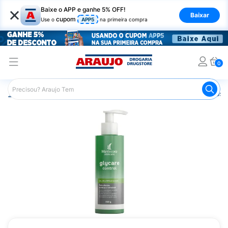
×
Baixe o APP e ganhe 5% OFF!
Baixar
cupom
Use o
APP5
na primeira compra
0
Araujo
Dermocosméticos
Dermocosméticos para o Rost