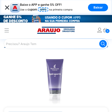
×
Baixe o APP e ganhe 5% OFF!
Baixar
cupom
Use o
APP5
na primeira compra
0
Araujo
Dermocosméticos
Dermocosméticos para o Corp