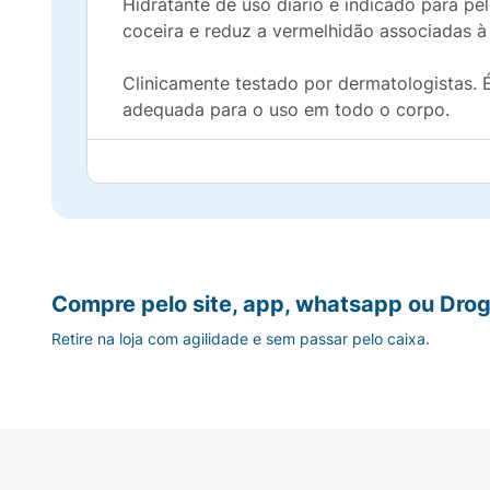
Hidratante de uso diário é indicado para pel
coceira e reduz a vermelhidão associadas à 
Clinicamente testado por dermatologistas. 
adequada para o uso em todo o corpo.
Age de maneira natural e suave para restaura
Benefícios:
Ação hidratante prolongada.
Compre pelo site, app, whatsapp ou Drog
Alívio rápido e duradouro da coceira associ
Retire na loja com agilidade e sem passar pelo caixa.
Alivio imediato e prolongado da pele seca e 
Redução prolongada da vermelhidão e sensa
Pele macia, suave e visivelmente mais saudá