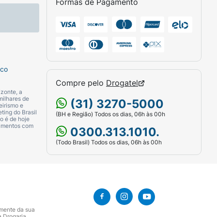
Formas de Pagamento
sco
Compre pelo
Drogatel
zonte, a
milhares de
(31) 3270-5000
eirismo e
ting do Brasil
(BH e Região) Todos os dias, 06h às 00h
o é de hoje
camentos com
0300.313.1010.
(Todo Brasil) Todos os dias, 06h às 00h
amente da sua
a Drogaria