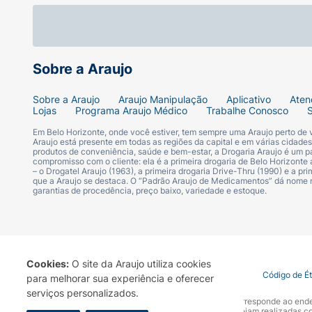
Indicação:
Hidratante para pele seca, sensível, e delica
Sobre a Araujo
Modo de usar:
Sobre a Araujo
Araujo Manipulação
Aplicativo
Aten
Lojas
Programa Araujo Médico
Trabalhe Conosco
Aplicar na pele duas vezes ao dia e sempre 
Em Belo Horizonte, onde você estiver, tem sempre uma Araujo perto de
Araujo está presente em todas as regiões da capital e em várias cidade
produtos de conveniência, saúde e bem-estar, a Drogaria Araujo é um pa
compromisso com o cliente: ela é a primeira drogaria de Belo Horizonte a
– o Drogatel Araujo (1963), a primeira drogaria Drive-Thru (1990) e a 
que a Araujo se destaca. O “Padrão Araujo de Medicamentos” dá nome
garantias de procedência, preço baixo, variedade e estoque.
Cookies:
O site da Araujo utiliza cookies
Termo de Uso
Portal da Privacidade
Covid-19
Código de É
para melhorar sua experiência e oferecer
serviços personalizados.
A Drogaria Araujo S/A informa que o seu site oficial corresponde ao e
marca. Para sua segurança recomendamos que não sejam realizadas com