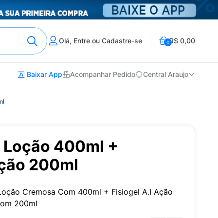
Olá, Entre ou Cadastre-se
R$ 0,00
0
Baixar App
Acompanhar Pedido
Central Araujo
ml
AI Loção 400ml +
oção 200ml
 Loção Cremosa Com 400ml + Fisiogel A.I Ação
Com 200ml