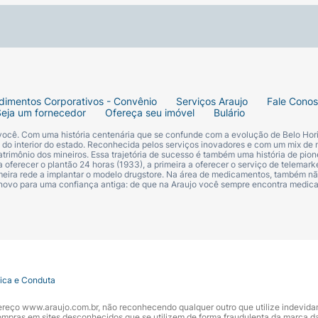
da.
dimentos Corporativos - Convênio
Serviços Araujo
Fale Cono
Seja um fornecedor
Ofereça seu imóvel
Bulário
que necessário.
 você. Com uma história centenária que se confunde com a evolução de Belo Hori
s do interior do estado. Reconhecida pelos serviços inovadores e com um mix de 
trimônio dos mineiros. Essa trajetória de sucesso é também uma história de pion
 oferecer o plantão 24 horas (1933), a primeira a oferecer o serviço de telemarke
primeira rede a implantar o modelo drugstore. Na área de medicamentos, também nã
 novo para uma confiança antiga: de que na Araujo você sempre encontra medi
tica e Conduta
ndereço www.araujo.com.br, não reconhecendo qualquer outro que utilize indevid
pras em sites desconhecidos que se utilizem de forma fraudulenta da marca d