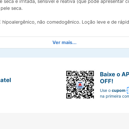
e seca e irritada, sensível e reativa (que pode apresentar c
pele seca.
É hipoalergênico, não comedogênico. Loção leve e de rápid
Ver mais...
r a barreira de hidratação da ele.
Baixe o A
atel
OFF!
ada á pele seca.
Use o
cupom
na primeira co
reativa.
ção de irritação.
vel.