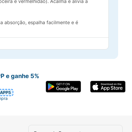
oceira e vermelhidão). Acalma e alivia a
a absorção, espalha facilmente e é
PP e ganhe 5%
APP5
mpra