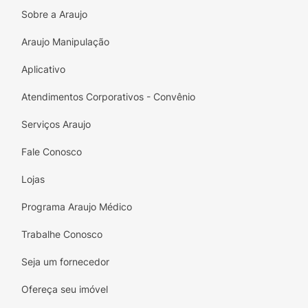
Principais Benefícios:
Sobre a Araujo
Alto Rendimento:
Dilui em até 10 litros de
Araujo Manipulação
água.
Aplicativo
Fragrância Premium:
Aroma sofisticado de
Chá Branco.
Atendimentos Corporativos - Convênio
Versatilidade:
Limpa e perfuma diversos
Serviços Araujo
tipos de superfície.
Fale Conosco
Ação Duradoura:
Mantém o ambiente
perfumado por mais tempo.
Lojas
Uso Geral:
Ideal para residências,
Programa Araujo Médico
comércios e escritórios.
Trabalhe Conosco
Especificações Técnicas:
Seja um fornecedor
Marca:
Aromatec
Ofereça seu imóvel
Produto:
Limpador de Uso Geral /