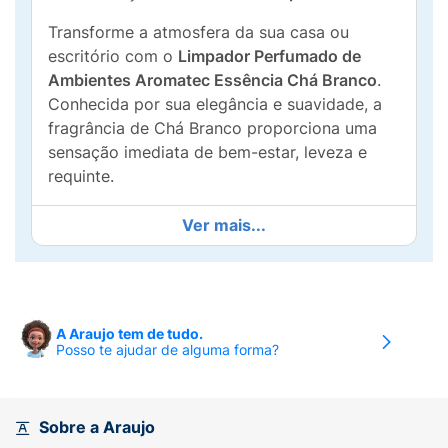
Transforme a atmosfera da sua casa ou
escritório com o
Limpador Perfumado de
Ambientes Aromatec Essência Chá Branco
.
Conhecida por sua elegância e suavidade, a
fragrância de Chá Branco proporciona uma
sensação imediata de bem-estar, leveza e
requinte.
Este produto é
concentrado
e de alto
Ver mais...
rendimento: um frasco de 120ml rende até
10
litros de solução
para limpeza. Versátil, pode
ser utilizado em pisos, azulejos, banheiros,
superfícies laváveis ou como aromatizador
A Araujo tem de tudo.
puro em ralos e lixeiras. É a escolha
Posso te ajudar de alguma forma?
inteligente para quem busca economia sem
abrir mão de um perfume marcante e
duradouro.
Sobre a Araujo