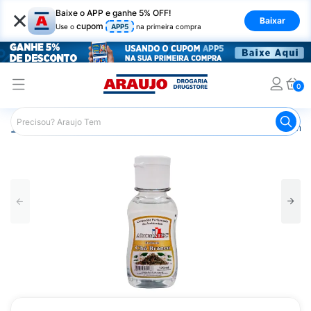
×
Baixe o APP e ganhe 5% OFF!
Baixar
cupom
Use o
APP5
na primeira compra
0
Araujo
Mercado
Produtos de Limpeza
Limpeza em G