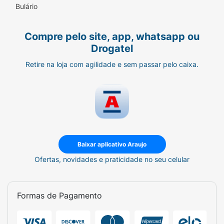
Bulário
Aromatizante
Fragrância:
Chá Branco
Compre pelo site, app, whatsapp ou
Drogatel
Conteúdo:
120ml
Retire na loja com agilidade e sem passar pelo caixa.
Rendimento:
Para 10 Litros de Água
Notificação ANVISA:
Nº
25351480243202365.
Baixar aplicativo Araujo
Ofertas, novidades e praticidade no seu celular
Formas de Pagamento