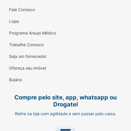
Fale Conosco
Usar o produto em conjunto com alta
proteção solar
Lojas
Programa Araujo Médico
Trabalhe Conosco
Seja um fornecedor
Ofereça seu imóvel
Bulário
Compre pelo site, app, whatsapp ou
Drogatel
Retire na loja com agilidade e sem passar pelo caixa.