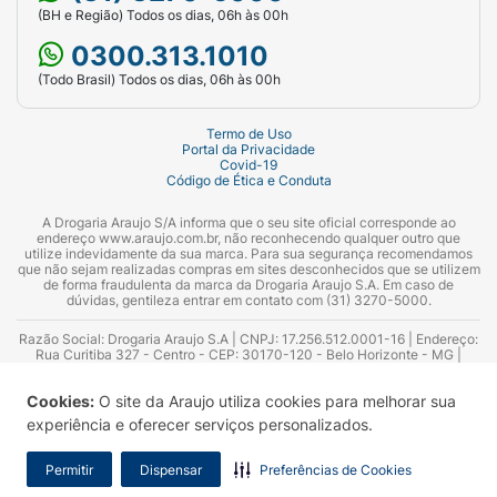
(BH e Região) Todos os dias, 06h às 00h
0300.313.1010
(Todo Brasil) Todos os dias, 06h às 00h
Termo de Uso
Portal da Privacidade
Covid-19
Código de Ética e Conduta
A Drogaria Araujo S/A informa que o seu site oficial corresponde ao
endereço www.araujo.com.br, não reconhecendo qualquer outro que
utilize indevidamente da sua marca. Para sua segurança recomendamos
que não sejam realizadas compras em sites desconhecidos que se utilizem
de forma fraudulenta da marca da Drogaria Araujo S.A. Em caso de
dúvidas, gentileza entrar em contato com (31) 3270-5000.
Razão Social: Drogaria Araujo S.A | CNPJ: 17.256.512.0001-16 | Endereço:
Rua Curitiba 327 - Centro - CEP: 30170-120 - Belo Horizonte - MG |
Telefones: 0300.313.1010 e (31) 3270-5000 Horário de funcionamento -
06:00h às 00:00h | Consultores técnicos responsáveis: Hairton Ayres
Cookies:
O site da Araujo utiliza cookies para melhorar sua
Azevedo Guimarães – CRF 10.965 | Yasmin Silva Alvarenga – CRF 52.584 -
Consultor substituto: Thiago Aguiar Pinheiro - CRF Nº 13.748. Alvará
experiência e oferecer serviços personalizados.
Sanitário: 2025020713 | Autorização de Funcionamento da Empresa (AFE):
7.16355-1
Permitir
Dispensar
Preferências de Cookies