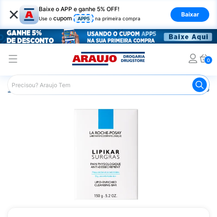
×
Baixe o APP e ganhe 5% OFF!
Baixar
cupom
Use o
APP5
na primeira compra
0
Araujo
Dermocosméticos
Dermocosméticos para o Corp