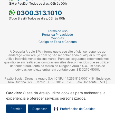
(BH e Região) Todos os dias, 06h às 00h
0300.313.1010
(Todo Brasil) Todos os dias, 06h às 00h
Termo de Uso
Portal da Privacidade
Covid-19
Código de Ética e Conduta
A Drogaria Araujo S/A informa que o seu site oficial corresponde ao
endereço www.araujo.com.br, não reconhecendo qualquer outro que
utilize indevidamente da sua marca. Para sua segurança recomendamos
que não sejam realizadas compras em sites desconhecidos que se utilizem
de forma fraudulenta da marca da Drogaria Araujo S.A. Em caso de
dúvidas, gentileza entrar em contato com (31) 3270-5000.
Razão Social: Drogaria Araujo S.A | CNPJ: 17.256.512.0001-16 | Endereço:
Rua Curitiba 327 - Centro - CEP: 30170-120 - Belo Horizonte - MG |
Telefones: 0300.313.1010 e (31) 3270-5000 Horário de funcionamento -
06:00h às 00:00h | Consultores técnicos responsáveis: Hairton Ayres
Cookies:
O site da Araujo utiliza cookies para melhorar sua
Azevedo Guimarães – CRF 10.965 | Yasmin Silva Alvarenga – CRF 52.584 -
Consultor substituto: Thiago Aguiar Pinheiro - CRF Nº 13.748. Alvará
experiência e oferecer serviços personalizados.
Sanitário: 2025020713 | Autorização de Funcionamento da Empresa (AFE):
7.16355-1
Permitir
Dispensar
Preferências de Cookies