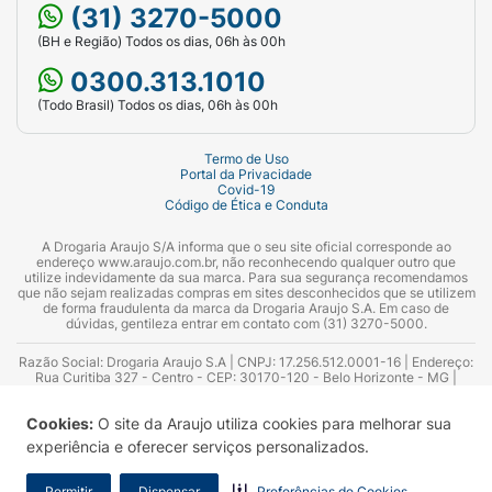
(31) 3270-5000
(BH e Região) Todos os dias, 06h às 00h
0300.313.1010
(Todo Brasil) Todos os dias, 06h às 00h
Termo de Uso
Portal da Privacidade
Covid-19
Código de Ética e Conduta
A Drogaria Araujo S/A informa que o seu site oficial corresponde ao
endereço www.araujo.com.br, não reconhecendo qualquer outro que
utilize indevidamente da sua marca. Para sua segurança recomendamos
que não sejam realizadas compras em sites desconhecidos que se utilizem
de forma fraudulenta da marca da Drogaria Araujo S.A. Em caso de
dúvidas, gentileza entrar em contato com (31) 3270-5000.
Razão Social: Drogaria Araujo S.A | CNPJ: 17.256.512.0001-16 | Endereço:
Rua Curitiba 327 - Centro - CEP: 30170-120 - Belo Horizonte - MG |
Telefones: 0300.313.1010 e (31) 3270-5000 Horário de funcionamento -
06:00h às 00:00h | Consultores técnicos responsáveis: Hairton Ayres
Cookies:
O site da Araujo utiliza cookies para melhorar sua
Azevedo Guimarães – CRF 10.965 | Yasmin Silva Alvarenga – CRF 52.584 -
Consultor substituto: Thiago Aguiar Pinheiro - CRF Nº 13.748. Alvará
experiência e oferecer serviços personalizados.
Sanitário: 2025020713 | Autorização de Funcionamento da Empresa (AFE):
7.16355-1
Permitir
Dispensar
Preferências de Cookies