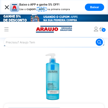
×
Baixe o APP e ganhe 5% OFF!
Baixar
cupom
Use o
APP5
na primeira compra
0
Araujo
Dermocosméticos
Dermocosméticos para o Corp