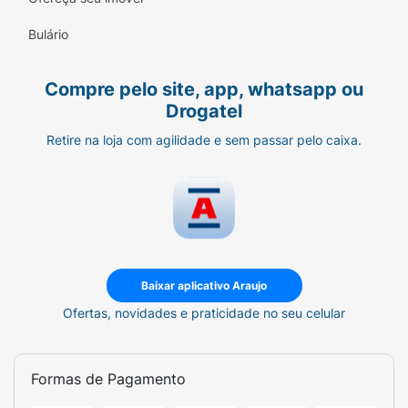
Fórmula Pura e Segura:
Livre de parabenos,
Bulário
corantes e fragrâncias artificiais para
máxima tolerância cutânea.
Compre pelo site, app, whatsapp ou
Praticidade de Uso:
Embalagem compacta
Drogatel
de 50ml, ideal para levar na bolsa e aplicar
Retire na loja com agilidade e sem passar pelo caixa.
sempre que a pele necessitar de cuidado.
Baixar aplicativo Araujo
Ofertas, novidades e praticidade no seu celular
Formas de Pagamento