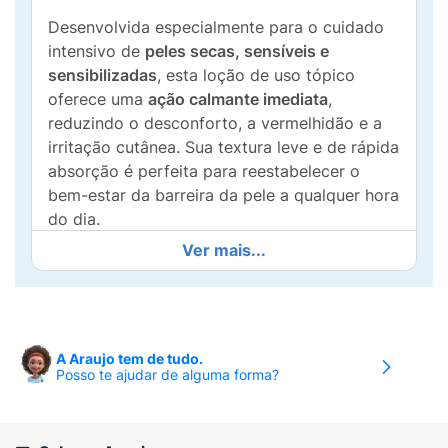
Desenvolvida especialmente para o cuidado
intensivo de
peles secas, sensíveis e
sensibilizadas
, esta loção de uso tópico
oferece uma
ação calmante imediata
,
reduzindo o desconforto, a vermelhidão e a
irritação cutânea. Sua textura leve e de rápida
absorção é perfeita para reestabelecer o
bem-estar da barreira da pele a qualquer hora
do dia.
Ver mais...
O grande diferencial de
Probiom Loção
Calmante
é sua inovadora fórmula que
contém prebióticos e pós-bióticos
,
complexos biotecnológicos que atuam
diretamente na restauração e manutenção da
A Araujo tem de tudo.
Posso te ajudar de alguma forma?
microbiota saudável da pele. Ao fortalecer
essa proteção natural, o produto previne
novas crises de sensibilidade e melhora a