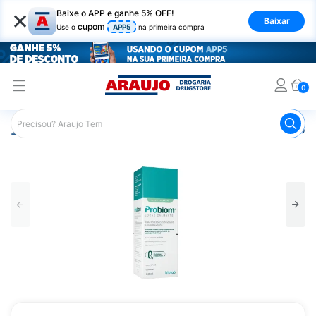
×
Baixe o APP e ganhe 5% OFF!
Baixar
cupom
Use o
APP5
na primeira compra
0
Araujo
Dermocosméticos
Dermocosméticos para o Corp