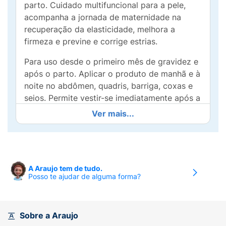
parto. Cuidado multifuncional para a pele,
acompanha a jornada de maternidade na
recuperação da elasticidade, melhora a
firmeza e previne e corrige estrias.
Para uso desde o primeiro mês de gravidez e
após o parto. Aplicar o produto de manhã e à
noite no abdômen, quadris, barriga, coxas e
seios. Permite vestir-se imediatamente após a
aplicação.
Ver mais...
Formulado com 99% ingredientes de origem
natural, é seguro para usar desde o início da
gestação. Fórmula orgânica certificada, com
o maracujá como ingrediente ativo principal.
A Araujo tem de tudo.
Posso te ajudar de alguma forma?
Graças às suas propriedades específicas, este
ingrediente natural patenteado ajuda a manter
a pele macia e flexível e melhora a
elasticidade da pele. As sementes de
Sobre a Araujo