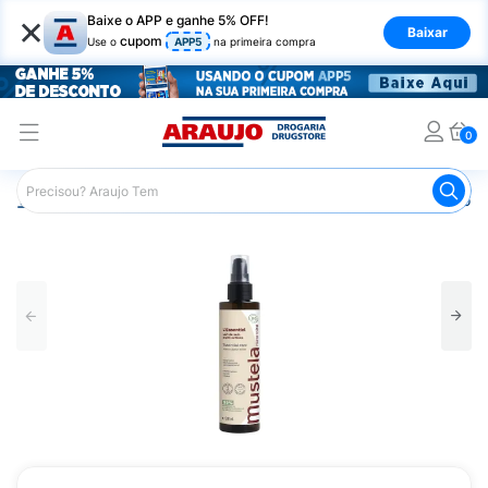
×
Baixe o APP e ganhe 5% OFF!
Baixar
cupom
Use o
APP5
na primeira compra
0
Araujo
Dermocosméticos
Dermocosméticos para o Corp