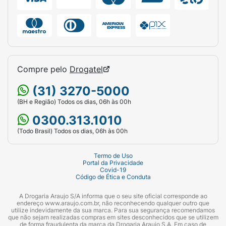
• Desenvolvido na França a partir de 70 anos
de pesquisa dermatológica.
• Frasco 200 ml.
Conheça a linha completa Mustela Maternité,
Compre pelo
Drogatel
com dermocosméticos naturais formulados
para as futuras e recém-mamães.
(31) 3270-5000
(BH e Região) Todos os dias, 06h às 00h
0300.313.1010
(Todo Brasil) Todos os dias, 06h às 00h
Termo de Uso
Portal da Privacidade
Covid-19
Código de Ética e Conduta
A Drogaria Araujo S/A informa que o seu site oficial corresponde ao
endereço www.araujo.com.br, não reconhecendo qualquer outro que
utilize indevidamente da sua marca. Para sua segurança recomendamos
que não sejam realizadas compras em sites desconhecidos que se utilizem
de forma fraudulenta da marca da Drogaria Araujo S.A. Em caso de