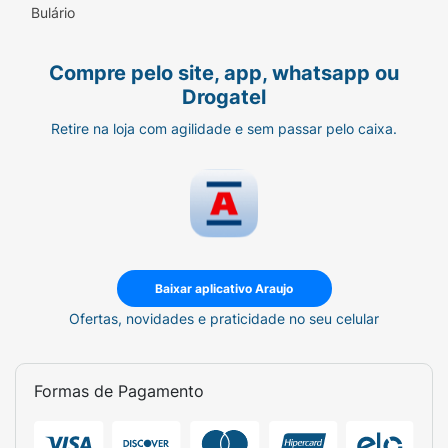
Bulário
previne o aparecimento de estrias. (1)
(1) Estudo clínico realizado sob controle
Compre pelo site, app, whatsapp ou
dermatológico em 18 a 31 mulheres grávidas
Drogatel
com idades entre 22 e 35 anos
(autoavaliação 6 semanas após o parto).
Retire na loja com agilidade e sem passar pelo caixa.
Propriedades:
• Fragrância natural dos ingredientes.
• Fórmula orgânica certificada.
• Dermatologicamente testado.
Baixar aplicativo Araujo
Ofertas, novidades e praticidade no seu celular
• Compatível com a amamentação. Seguro
para a mamãe e para o bebê.
Formas de Pagamento
• Eco-concebido: Embalagem feita de
plásticos 100% reciclados e 100% reciclável.