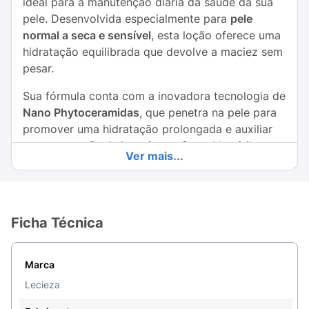
ideal para a manutenção diária da saúde da sua
pele. Desenvolvida especialmente para
pele
normal a seca e sensível
, esta loção oferece uma
hidratação equilibrada que devolve a maciez sem
pesar.
Sua fórmula conta com a inovadora tecnologia de
Nano Phytoceramidas
, que penetra na pele para
promover uma hidratação prolongada e auxiliar
na
restauração da barreira cutânea
. Versátil e
Ver mais...
prática, pode ser aplicada tanto no
corpo quanto
no rosto
. Além disso, é um produto
sem perfume
,
garantindo segurança e conforto para peles mais
reativas. O frasco pump de
473ml
assegura
Ficha Técnica
rendimento e facilidade na aplicação.
Principais Benefícios:
Marca
Versatilidade:
Seguro para uso no Corpo e no
Lecieza
Rosto.