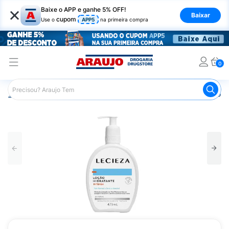
×
Baixe o APP e ganhe 5% OFF!
Baixar
cupom
Use o
APP5
na primeira compra
0
Araujo
Dermocosméticos
Dermocosméticos para o Corp