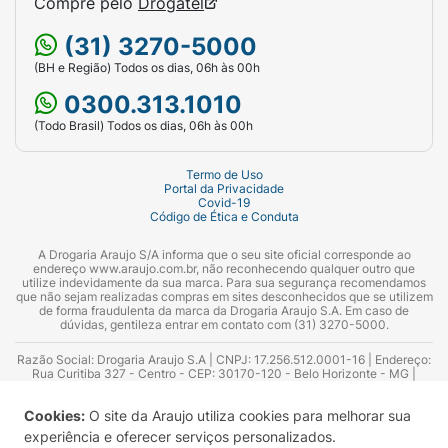
Compre pelo
Drogatel
(31) 3270-5000
(BH e Região) Todos os dias, 06h às 00h
0300.313.1010
(Todo Brasil) Todos os dias, 06h às 00h
Termo de Uso
Portal da Privacidade
Covid-19
Código de Ética e Conduta
A Drogaria Araujo S/A informa que o seu site oficial corresponde ao
endereço www.araujo.com.br, não reconhecendo qualquer outro que
utilize indevidamente da sua marca. Para sua segurança recomendamos
que não sejam realizadas compras em sites desconhecidos que se utilizem
de forma fraudulenta da marca da Drogaria Araujo S.A. Em caso de
dúvidas, gentileza entrar em contato com (31) 3270-5000.
Razão Social: Drogaria Araujo S.A | CNPJ: 17.256.512.0001-16 | Endereço:
Rua Curitiba 327 - Centro - CEP: 30170-120 - Belo Horizonte - MG |
Telefones: 0300.313.1010 e (31) 3270-5000 Horário de funcionamento -
06:00h às 00:00h | Consultores técnicos responsáveis: Hairton Ayres
Cookies:
O site da Araujo utiliza cookies para melhorar sua
Azevedo Guimarães – CRF 10.965 | Yasmin Silva Alvarenga – CRF 52.584 -
Consultor substituto: Thiago Aguiar Pinheiro - CRF Nº 13.748. Alvará
experiência e oferecer serviços personalizados.
Sanitário: 2025020713 | Autorização de Funcionamento da Empresa (AFE):