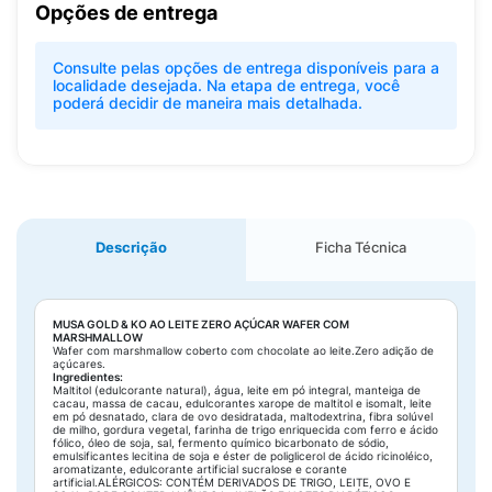
Opções de entrega
Consulte pelas opções de entrega disponíveis para a
localidade desejada. Na etapa de entrega, você
poderá decidir de maneira mais detalhada.
Descrição
Ficha Técnica
MUSA GOLD & KO AO LEITE ZERO AÇÚCAR WAFER COM
MARSHMALLOW
Wafer com marshmallow coberto com chocolate ao leite.Zero adição de
açúcares.
Ingredientes:
Maltitol (edulcorante natural), água, leite em pó integral, manteiga de
cacau, massa de cacau, edulcorantes xarope de maltitol e isomalt, leite
em pó desnatado, clara de ovo desidratada, maltodextrina, fibra solúvel
de milho, gordura vegetal, farinha de trigo enriquecida com ferro e ácido
fólico, óleo de soja, sal, fermento químico bicarbonato de sódio,
emulsificantes lecitina de soja e éster de poliglicerol de ácido ricinoléico,
aromatizante, edulcorante artificial sucralose e corante
artificial.ALÉRGICOS: CONTÉM DERIVADOS DE TRIGO, LEITE, OVO E