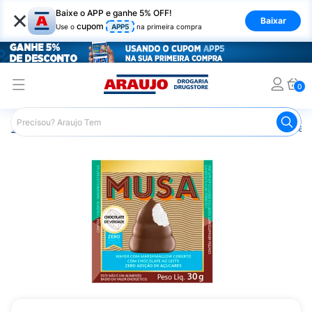
×
Baixe o APP e ganhe 5% OFF!
Baixar
cupom
Use o
APP5
na primeira compra
0
Araujo
Nutrição Saudável
Alimentos Diet
Chocolate D