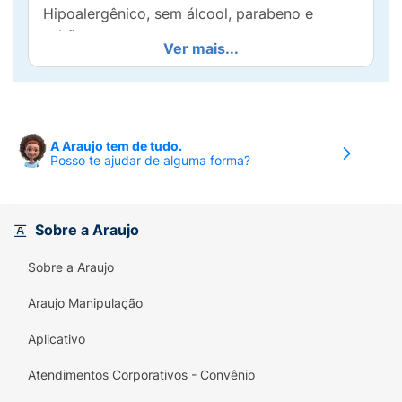
Hipoalergênico, sem álcool, parabeno e
sabão.
Ver mais...
Modo de uso:
Aplicar duas vezes ao dia, pela
manhã e à noite, no rosot úmido até fazer
espuma. Enxaguar com água. Uso externo.
A Araujo tem de tudo.
Advertências:
Não aplicar nas pálpebras e ao
Posso te ajudar de alguma forma?
redor dos olhos. Não usar em crianças.
Manter fora do alcance de crianças.
Sobre a Araujo
Sobre a Araujo
Araujo Manipulação
Aplicativo
Atendimentos Corporativos - Convênio