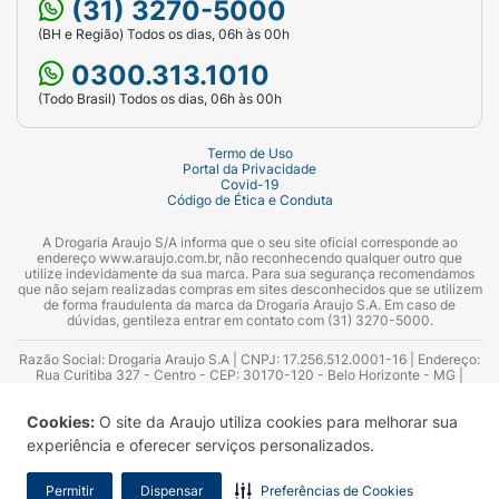
(31) 3270-5000
(BH e Região) Todos os dias, 06h às 00h
0300.313.1010
(Todo Brasil) Todos os dias, 06h às 00h
Termo de Uso
Portal da Privacidade
Covid-19
Código de Ética e Conduta
A Drogaria Araujo S/A informa que o seu site oficial corresponde ao
endereço www.araujo.com.br, não reconhecendo qualquer outro que
utilize indevidamente da sua marca. Para sua segurança recomendamos
que não sejam realizadas compras em sites desconhecidos que se utilizem
de forma fraudulenta da marca da Drogaria Araujo S.A. Em caso de
dúvidas, gentileza entrar em contato com (31) 3270-5000.
Razão Social: Drogaria Araujo S.A | CNPJ: 17.256.512.0001-16 | Endereço:
Rua Curitiba 327 - Centro - CEP: 30170-120 - Belo Horizonte - MG |
Telefones: 0300.313.1010 e (31) 3270-5000 Horário de funcionamento -
06:00h às 00:00h | Consultores técnicos responsáveis: Hairton Ayres
Cookies:
O site da Araujo utiliza cookies para melhorar sua
Azevedo Guimarães – CRF 10.965 | Yasmin Silva Alvarenga – CRF 52.584 -
Consultor substituto: Thiago Aguiar Pinheiro - CRF Nº 13.748. Alvará
experiência e oferecer serviços personalizados.
Sanitário: 2025020713 | Autorização de Funcionamento da Empresa (AFE):
7.16355-1
Permitir
Dispensar
Preferências de Cookies