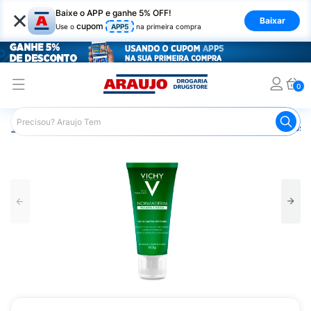
×
Baixe o APP e ganhe 5% OFF!
Baixar
cupom
Use o
APP5
na primeira compra
0
Araujo
Dermocosméticos
Dermocosméticos para o Rost