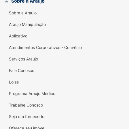
Sobre a Araujo
chocolate em uma versão saudável.
Sobre a Araujo
Rico em Proteína:
Contém 5g de proteína
por porção.
Araujo Manipulação
Inclusivo:
Produto Sem Glúten e Zero
Aplicativo
Adição de Açúcares.
Atendimentos Corporativos - Convênio
Leve:
Opção de baixa caloria para o lanche
da tarde.
Serviços Araujo
Especificações Técnicas:
Fale Conosco
Marca:
Germanos
Lojas
Sabor:
Chocolate
Programa Araujo Médico
Linha:
Zero
Trabalhe Conosco
Peso Líquido:
30g
Seja um fornecedor
Destaques:
Zero Açúcar, Sem Glúten, 5g
Ofereça seu imóvel