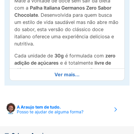
Mate a vontade de doce sem sair da dieta
com a
Palha Italiana Germanos Zero Sabor
Chocolate
. Desenvolvida para quem busca
um estilo de vida saudável mas não abre mão
do sabor, esta versão do clássico doce
italiano oferece uma experiência deliciosa e
nutritiva.
Cada unidade de
30g
é formulada com
zero
adição de açúcares
e é totalmente
livre de
glúten
, sendo uma excelente opção para
Ver mais...
celíacos ou para quem restringe o consumo
de açúcar. Além disso, é um snack funcional:
possui
baixa caloria
e fornece
5g de proteína
,
ajudando a saciar a fome de forma inteligente
no meio do dia ou como sobremesa fit.
A Araujo tem de tudo.
Posso te ajudar de alguma forma?
Principais Benefícios:
Pra Comer Sem Culpa:
Sabor autêntico de