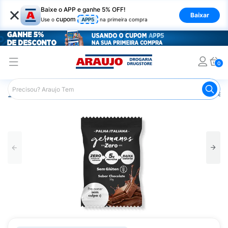
×
Baixe o APP e ganhe 5% OFF!
Baixar
cupom
Use o
APP5
na primeira compra
0
Araujo
Nutrição Saudável
Alimentos Diet
Chocolate D