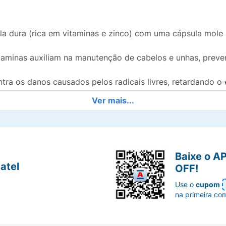
 dura (rica em vitaminas e zinco) com uma cápsula mole
taminas auxiliam na manutenção de cabelos e unhas, prev
tra os danos causados pelos radicais livres, retardando o 
Ver mais...
boratórios mais renomados do Brasil, garantindo pureza e 
o médica ou nutricional. Geralmente, o kit é projetado pa
Baixe o A
antir o aporte necessário de nutrientes.
atel
OFF!
Use o
cupom
na primeira co