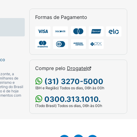
Formas de Pagamento
sco
Compre pelo
Drogatel
zonte, a
milhares de
(31) 3270-5000
eirismo e
ting do Brasil
(BH e Região) Todos os dias, 06h às 00h
o é de hoje
camentos com
0300.313.1010.
(Todo Brasil) Todos os dias, 06h às 00h