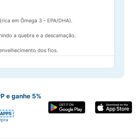
 (rica em Ômega 3 - EPA/DHA).
enindo a quebra e a descamação.
envelhecimento dos fios.
eficácia dos ingredientes.
ra um tratamento mensal, utilizando as
PP e ganhe 5%
APP5
mpra