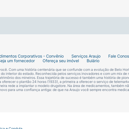
dimentos Corporativos - Convênio
Serviços Araujo
Fale Cono
Seja um fornecedor
Ofereça seu imóvel
Bulário
 você. Com uma história centenária que se confunde com a evolução de Belo Hori
s do interior do estado. Reconhecida pelos serviços inovadores e com um mix de 
trimônio dos mineiros. Essa trajetória de sucesso é também uma história de pion
 oferecer o plantão 24 horas (1933), a primeira a oferecer o serviço de telemarke
primeira rede a implantar o modelo drugstore. Na área de medicamentos, também nã
 novo para uma confiança antiga: de que na Araujo você sempre encontra medi
tica e Conduta