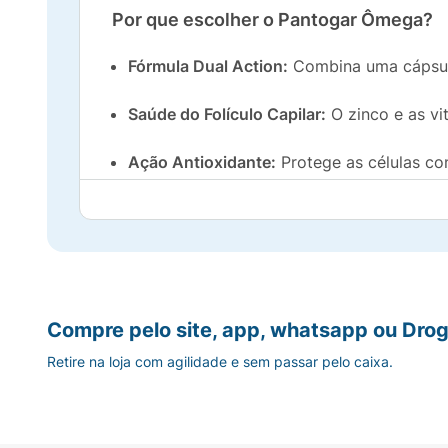
Por que escolher o Pantogar Ômega?
Fórmula Dual Action:
Combina uma cápsula
Saúde do Folículo Capilar:
O zinco e as vi
Ação Antioxidante:
Protege as células con
Qualidade Biolab:
Produzido por um dos la
Como usar:
Recomenda-se a ingestão conforme orientaçã
cápsulas duras e moles diariamente para gar
Compre pelo site, app, whatsapp ou Drog
Retire na loja com agilidade e sem passar pelo caixa.