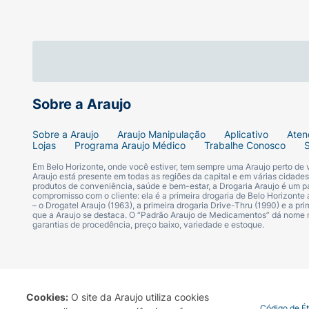
Sobre a Araujo
Sobre a Araujo
Araujo Manipulação
Aplicativo
Aten
Lojas
Programa Araujo Médico
Trabalhe Conosco
Em Belo Horizonte, onde você estiver, tem sempre uma Araujo perto de
Araujo está presente em todas as regiões da capital e em várias cidade
produtos de conveniência, saúde e bem-estar, a Drogaria Araujo é um pa
compromisso com o cliente: ela é a primeira drogaria de Belo Horizonte a
– o Drogatel Araujo (1963), a primeira drogaria Drive-Thru (1990) e a 
que a Araujo se destaca. O “Padrão Araujo de Medicamentos” dá nome
garantias de procedência, preço baixo, variedade e estoque.
Cookies:
O site da Araujo utiliza cookies
Termo de Uso
Portal da Privacidade
Covid-19
Código de É