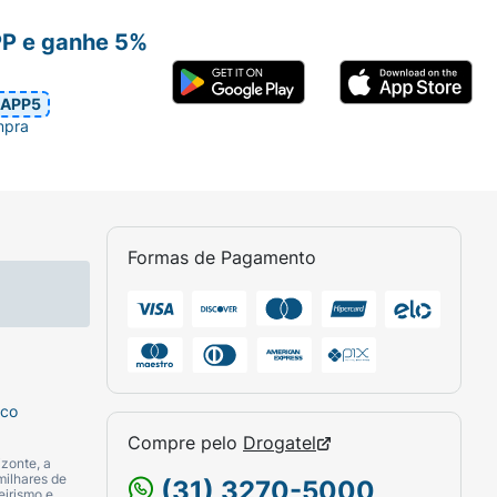
PP e ganhe 5%
APP5
mpra
Formas de Pagamento
sco
Compre pelo
Drogatel
zonte, a
milhares de
(31) 3270-5000
eirismo e