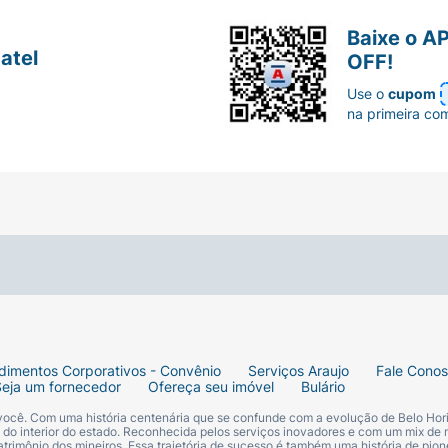
Baixe o A
atel
OFF!
Use o
cupom
na primeira co
dimentos Corporativos - Convênio
Serviços Araujo
Fale Cono
Seja um fornecedor
Ofereça seu imóvel
Bulário
 você. Com uma história centenária que se confunde com a evolução de Belo Hori
s do interior do estado. Reconhecida pelos serviços inovadores e com um mix de 
trimônio dos mineiros. Essa trajetória de sucesso é também uma história de pion