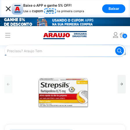
×
Baixe o APP e ganhe 5% OFF!
Baixar
cupom
Use o
APP5
na primeira compra
0
Araujo
Medicamentos
Remédios para Dor
Remédio p