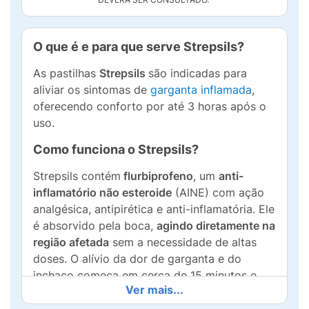
O que é e para que serve Strepsils?
As pastilhas
Strepsils
são indicadas para
aliviar os sintomas de
garganta inflamada
,
oferecendo conforto por até 3 horas após o
uso.
Como funciona o Strepsils?
Strepsils contém
flurbiprofeno
, um
anti-
inflamatório não esteroide
(AINE) com ação
analgésica, antipirética e anti-inflamatória. Ele
é absorvido pela boca,
agindo diretamente na
região afetada
sem a necessidade de altas
doses. O alívio da dor de garganta e do
inchaço começa em cerca de 15 minutos e
Ver mais...
pode durar até 3 horas.