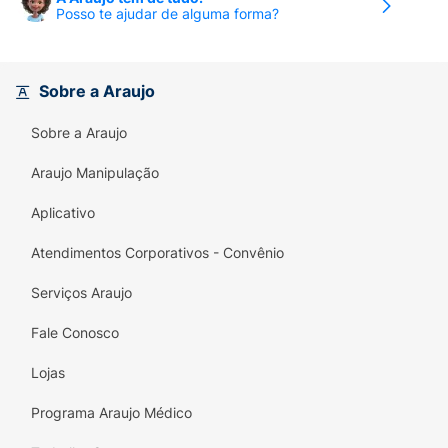
(sensação de queimação ou formigamento
Posso te ajudar de alguma forma?
na boca).
Reações incomuns
Sobre a Araujo
Em casos menos comuns (entre 0.1% e 1% dos
pacientes), Strepsils causou:
Sobre a Araujo
Sistema Nervoso
: sonolência;
Araujo Manipulação
Respiratórias, torácicas e mediastinais:
Aplicativo
exacerbação da asma e broncoespasmo,
Atendimentos Corporativos - Convênio
falta de ar, chiado, bolhas orofaríngeas e
hipoestesia orofaríngea;
Serviços Araujo
Gastrointestinais
: distensão abdominal, dor
Fale Conosco
abdominal, constipação, boca seca,
dispepsia, gases, glossodínia, disgeusia,
Lojas
disestesia oral, vômito;
Programa Araujo Médico
Dermatológicas
: rash cutâneo, coceira;