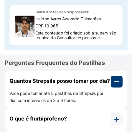
Qual a composição de Strepsils?
Consultor técnico responsável:
Cada pastilha de Strepsils contém
8,75 mg de
Hairton Ayres Azevedo Guimarães
flurbiprofeno,
além de excipientes, que
CRF 10.965
ajudam a manter a forma e estabilidade do
Este conteúdo foi criado sob a supervisão
medicamento. São eles:
técnica do Consultor responsável.
Macrogol 300;
Hidróxido de potássio;
Perguntas Frequentes do Pastilhas
Essência de limão;
Quantos Strepsils posso tomar por dia?
Levomentol;
Você pode tomar até 5 pastilhas de Strepsils por
Glicose;
dia, com intervalos de 3 a 6 horas.
Sacarose;
O que é flurbiprofeno?
Mel;
Água purificada.
Flurbiprofeno é um anti-inflamatório não