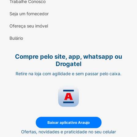
Trabalhe Conosco
Reações gerais e no local da administração
:
Seja um fornecedor
febre, dor;
Ofereça seu imóvel
Psiquiátricas
: insônia.
Bulário
Reações raras
Em situações raras (entre 0,01% e 0,1% dos
Compre pelo site, app, whatsapp ou
pacientes), pacientes que usaram Strepsils
Drogatel
apresentaram reação
anafilática
.
Retire na loja com agilidade e sem passar pelo caixa.
Caso você apresente alguma dessas reações
adversas, informe seu médico
imediatamente.
Principais cuidados ao utilizar Strepsils
A
população idosa
tem mais chance de
apresentar reações adversas, principalmente
Baixar aplicativo Araujo
sangramentos ou perfuração
Ofertas, novidades e praticidade no seu celular