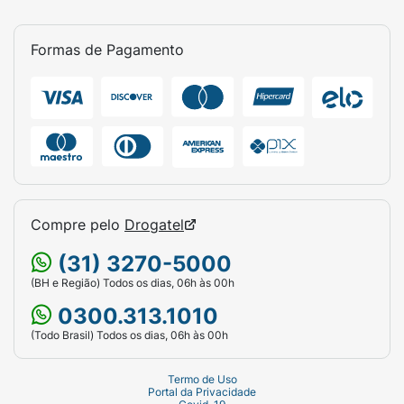
gastrointestinal
.
Devido ao risco de
reações alérgicas
,
Formas de Pagamento
pacientes com
histórico de asma ou
broncoespasmos
devem ter cautela ao usar
este medicamento.
Quem não pode usar Strepsils?
Strepsils é contraindicado para pacientes
com alergia a qualquer dos componentes da
fórmula.
Compre pelo
Drogatel
Além disso, não faça uso de Strepsils se você:
(31) 3270-5000
(BH e Região) Todos os dias, 06h às 00h
Tem hipersensibilidade prévia ao
ácido
acetilsalicílico
ou outros AINEs;
0300.313.1010
(Todo Brasil) Todos os dias, 06h às 00h
Tem histórico de
úlcera péptica ou
hemorrágica
(lesões no estômago), ou
Termo de Uso
ulceração intestinal
;
Portal da Privacidade