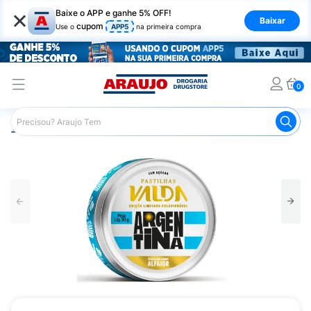
×
Baixe o APP e ganhe 5% OFF!
Baixar
cupom
Use o
APP5
na primeira compra
0
Araujo
Nutrição Saudável
Alimentos Diet
Bala Diet