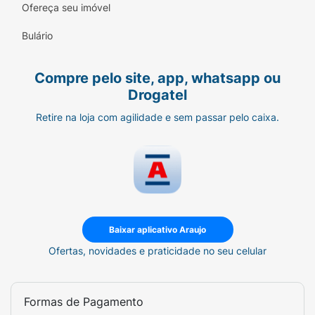
Ofereça seu imóvel
transportar.
Bulário
Modo de Usar:
Abra a lata e consuma uma pastilha
Compre pelo site, app, whatsapp ou
sempre que desejar um hálito
Drogatel
refrescante ou um sabor doce
diferenciado.
Retire na loja com agilidade e sem passar pelo caixa.
Mantenha a lata fechada após o uso
para conservar o aroma e a textura das
pastilhas.
Ficha Técnica:
Marca:
Valda.
Baixar aplicativo Araujo
Ofertas, novidades e praticidade no seu celular
Linha:
Edição Limitada Colecionável.
Versão:
Argentina.
Formas de Pagamento