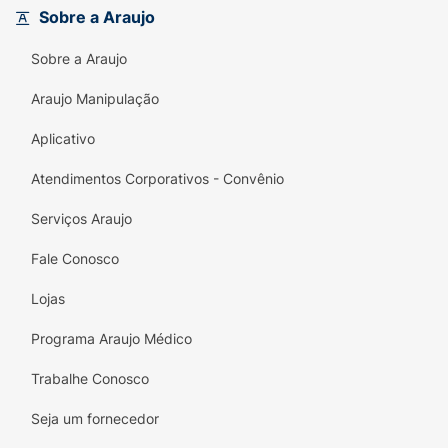
Sobre a Araujo
Sabor Sofisticado:
Releitura fiel do
Tiramisu, com notas equilibradas de café e
Sobre a Araujo
cacau.
Araujo Manipulação
Zero Açúcar:
Refrescância gourmet e
saudável para o hálito a qualquer hora.
Aplicativo
Edição Colecionável:
Lata metálica azul
Atendimentos Corporativos - Convênio
com design exclusivo da Itália, resistente e
Serviços Araujo
reutilizável.
Fale Conosco
Hálito Perfumado:
Proporciona uma
sensação de limpeza profunda e hálito
Lojas
agradável.
Programa Araujo Médico
Qualidade Valda:
Tradição e confiança de
uma marca líder em cuidados com o hálito.
Trabalhe Conosco
Praticidade Premium:
Embalagem de 50g
Seja um fornecedor
compacta, ideal para levar sempre com