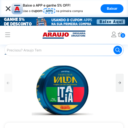
×
Baixe o APP e ganhe 5% OFF!
Baixar
cupom
Use o
APP5
na primeira compra
0
Araujo
Nutrição Saudável
Alimentos Diet
Bala Diet