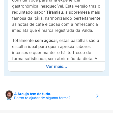
convida você para uma experiência
gastronômica inesquecível. Esta versão traz o
requintado sabor
Tiramisu
, a sobremesa mais
famosa da Itália, harmonizando perfeitamente
as notas de café e cacau com a refrescância
imediata que é marca registrada da Valda.
Totalmente
sem açúcar
, estas pastilhas são a
escolha ideal para quem aprecia sabores
intensos e quer manter o hálito fresco de
forma sofisticada, sem abrir mão da dieta. A
lata metálica de 50g possui um design
Ver mais...
premium com as cores da bandeira italiana e
ícones clássicos como o Coliseu, sendo um
item indispensável para colecionadores. É a
união perfeita entre a tradição italiana e a
A Araujo tem de tudo.
praticidade para o seu dia a dia, seja no
Posso te ajudar de alguma forma?
carro, no trabalho ou em viagens.
Principais Benefícios: