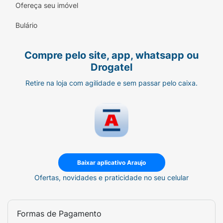
Ofereça seu imóvel
você.
Bulário
Modo de Usar:
Abra a lata e consuma uma pastilha
Compre pelo site, app, whatsapp ou
sempre que desejar refrescar o hálito ou
Drogatel
saborear um toque doce refinado.
Retire na loja com agilidade e sem passar pelo caixa.
Mantenha a lata fechada após o uso
para conservar o sabor e a textura das
pastilhas por mais tempo.
Ficha Técnica:
Marca:
Valda.
Baixar aplicativo Araujo
Linha:
Edição Limitada Colecionável.
Ofertas, novidades e praticidade no seu celular
Versão:
Itália.
Sabor:
Tiramisu.
Formas de Pagamento