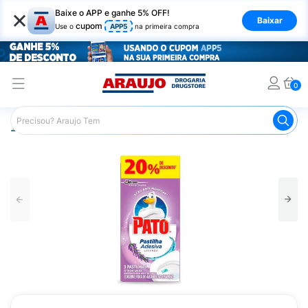
×
Baixe o APP e ganhe 5% OFF!
Baixar
cupom
Use o
APP5
na primeira compra
0
Araujo
Mercado
Produtos de Limpeza
Banheiro
P