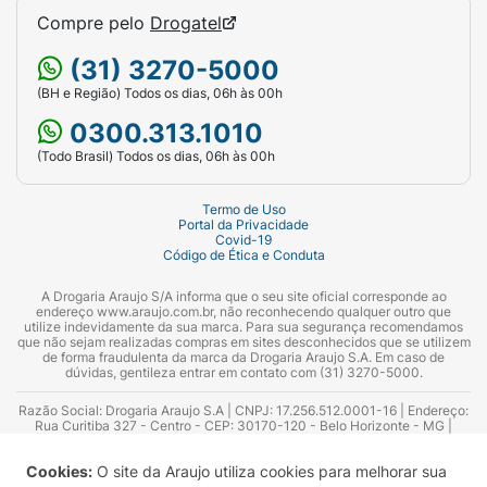
Compre pelo
Drogatel
(31) 3270-5000
(BH e Região) Todos os dias, 06h às 00h
0300.313.1010
(Todo Brasil) Todos os dias, 06h às 00h
Termo de Uso
Portal da Privacidade
Covid-19
Código de Ética e Conduta
A Drogaria Araujo S/A informa que o seu site oficial corresponde ao
endereço www.araujo.com.br, não reconhecendo qualquer outro que
utilize indevidamente da sua marca. Para sua segurança recomendamos
que não sejam realizadas compras em sites desconhecidos que se utilizem
de forma fraudulenta da marca da Drogaria Araujo S.A. Em caso de
dúvidas, gentileza entrar em contato com (31) 3270-5000.
Razão Social: Drogaria Araujo S.A | CNPJ: 17.256.512.0001-16 | Endereço:
Rua Curitiba 327 - Centro - CEP: 30170-120 - Belo Horizonte - MG |
Telefones: 0300.313.1010 e (31) 3270-5000 Horário de funcionamento -
06:00h às 00:00h | Consultores técnicos responsáveis: Hairton Ayres
Cookies:
O site da Araujo utiliza cookies para melhorar sua
Azevedo Guimarães – CRF 10.965 | Yasmin Silva Alvarenga – CRF 52.584 -
Consultor substituto: Thiago Aguiar Pinheiro - CRF Nº 13.748. Alvará