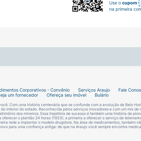
Use o
cupom
na primeira co
 na manutenção das mucosas.
Unhas
Alto teor de zinco. O zinco auxilia no processo de divisão 
ético, na manutenção dos tecidos conjuntivos e contribui para a pigmentação de cabelo e pe
a
As vitaminas B6, niacina, biotina e o cobre auxiliam no metabolismo energético.
Cabelos
A bi
e Uso:
1 cápsula ao dia.
DUOS COM 19 ANOS OU MAIS*. ESTE PRODUTO NÃO É U
DICADA NA EMBALAGEM. MANTENHA FORA DO ALCANCE
ida, Óxido de Zinco, Cloridrato de Piridoxina, Sulfato cúpr
) Antiumectantes: Estearato de Magnésio (INS 470iii) e Dióxi
S 171), Quinoleína (INS 104) e Amarelo crepúsculo(INS 110) 
dimentos Corporativos - Convênio
Serviços Araujo
Fale Cono
Seja um fornecedor
Ofereça seu imóvel
Bulário
 você. Com uma história centenária que se confunde com a evolução de Belo Hori
s do interior do estado. Reconhecida pelos serviços inovadores e com um mix de 
trimônio dos mineiros. Essa trajetória de sucesso é também uma história de pion
 oferecer o plantão 24 horas (1933), a primeira a oferecer o serviço de telemarke
primeira rede a implantar o modelo drugstore. Na área de medicamentos, também nã
 novo para uma confiança antiga: de que na Araujo você sempre encontra medi