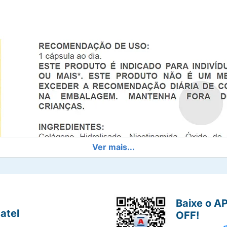
Ver mais...
Baixe o A
atel
OFF!