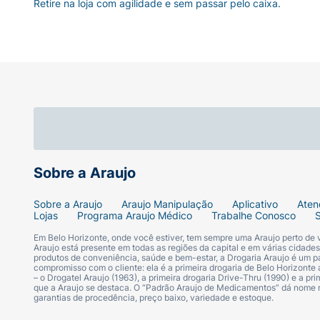
Retire na loja com agilidade e sem passar pelo caixa.
contribui para a manutenção da pele. A biotina e aniacina auxiliam
cabelo, da pele e das unhas.
Cor
O cobre auxilia no metabolismo energ
auxiliam na proteção dos danos causa dos pelos radicais livres.
Energi
Celular
O zinco auxilia no processo de divisão celular.
Recomendação D
ESTE PRODUTO É INDICADO PARA INDIVÍ
RECOMENDAÇÃO DIÁRIA DE CONSUMO IN
Ingredientes:
Colágeno Hidrolisado, Nicotinam
Estabilizante Celulose Microcristalina (460i
Sobre a Araujo
(INS 428), Corantes: Dióxido de Titânio (IN
Sobre a Araujo
Araujo Manipulação
Aplicativo
Aten
Lojas
Programa Araujo Médico
Trabalhe Conosco
NÃO CONTÉM GLÚTEN.
Em Belo Horizonte, onde você estiver, tem sempre uma Araujo perto de
Araujo está presente em todas as regiões da capital e em várias cidade
produtos de conveniência, saúde e bem-estar, a Drogaria Araujo é um pa
compromisso com o cliente: ela é a primeira drogaria de Belo Horizonte a
– o Drogatel Araujo (1963), a primeira drogaria Drive-Thru (1990) e a 
que a Araujo se destaca. O “Padrão Araujo de Medicamentos” dá nome
garantias de procedência, preço baixo, variedade e estoque.