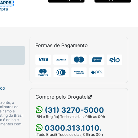
APP5
mpra
celular na síntese de proteínas e contribui para a manutenção do
le.
Antioxidante
O cobre, zinco e selênio são antioxidantes que
otina contribui para a manutenção do cabelo e da pele.
Divisão
M MEDICAMENTO. NÃO EXCEDER A
Formas de Pagamento
 DE CRIANÇAS.
ico, Selenito de Sódio e Biotina.
do de Silício (INS 551), Gelificante Gelatina
e Acidulante Ácido Acético (INS 260).
sco
Compre pelo
Drogatel
zonte, a
milhares de
(31) 3270-5000
eirismo e
ting do Brasil
(BH e Região) Todos os dias, 06h às 00h
o é de hoje
camentos com
0300.313.1010.
(Todo Brasil) Todos os dias, 06h às 00h