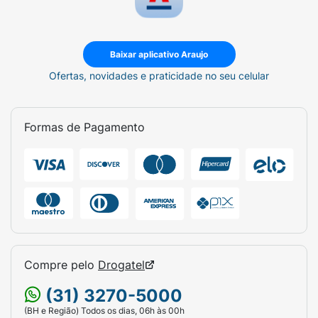
Reações muito comuns (mais de 1 em cada
10 pacientes)
Baixar aplicativo Araujo
Dor de cabeça
;
Ofertas, novidades e praticidade no seu celular
Infecção das vias aéreas superiores.
Reações comuns (até 1 em cada 10
Formas de Pagamento
pacientes)
Pneumonia
;
Candidíase oral (infecção por fungos na
boca ou garganta);
Dor nas articulações;
Dor nas costas;
Compre pelo
Drogatel
Dor abdominal.
(31) 3270-5000
(BH e Região) Todos os dias, 06h às 00h
Reações incomuns (até 1 em cada 100