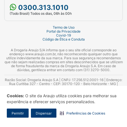
pacientes)
0300.313.1010
(Todo Brasil) Todos os dias, 06h às 00h
Palpitações;
Batimentos cardíacos acelerados;
Termo de Uso
Portal da Privacidade
Covid-19
Tremores;
Código de Ética e Conduta
Ansiedade;
A Drogaria Araujo S/A informa que o seu site oficial corresponde ao
endereço www.araujo.com.br, não reconhecendo qualquer outro que
utilize indevidamente da sua marca. Para sua segurança recomendamos
Alterações no paladar.
que não sejam realizadas compras em sites desconhecidos que se utilizem
de forma fraudulenta da marca da Drogaria Araujo S.A. Em caso de
Reações raras (até 1 em cada 1.000
dúvidas, gentileza entrar em contato com (31) 3270-5000.
pacientes)
Razão Social: Drogaria Araujo S.A | CNPJ: 17.256.512.0001-16 | Endereço:
Rua Curitiba 327 - Centro - CEP: 30170-120 - Belo Horizonte - MG |
Reações alérgicas graves (anafilaxia,
Telefones: 0300.313.1010 e (31) 3270-5000 Horário de funcionamento -
06:00h às 00:00h | Consultores técnicos responsáveis: Hairton Ayres
angioedema);
Cookies:
O site da Araujo utiliza cookies para melhorar sua
Azevedo Guimarães – CRF 10.965 | Yasmin Silva Alvarenga – CRF 52.584 -
Consultor substituto: Thiago Aguiar Pinheiro - CRF Nº 13.748. Alvará
experiência e oferecer serviços personalizados.
Sanitário: 2025020713 | Autorização de Funcionamento da Empresa (AFE):
Dificuldade para respirar ou chiado.
7.16355-1
Permitir
Dispensar
Preferências de Cookies
Quem não pode usar o Relvar Ellipta?
Relvar Ellipta é contraindicado para: