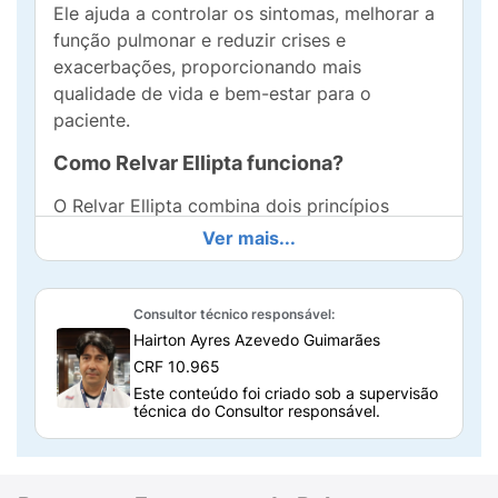
Ele ajuda a controlar os sintomas, melhorar a
função pulmonar e reduzir crises e
exacerbações, proporcionando mais
qualidade de vida e bem-estar para o
paciente.
Como Relvar Ellipta funciona?
O Relvar Ellipta combina dois princípios
ativos: o
furoato de fluticasona
, um
Ver mais...
corticosteróide
que reduz a inflamação das
vias respiratórias, e o
vilanterol,
um
broncodilatador que relaxa os músculos das
Consultor técnico responsável:
vias aéreas, facilitando a respiração.
Hairton Ayres Azevedo Guimarães
CRF 10.965
Essa ação dupla ajuda a manter as vias
Este conteúdo foi criado sob a supervisão
respiratórias abertas e a prevenir crises, mas
técnica do Consultor responsável.
não é indicado para o alívio imediato de
sintomas agudos.