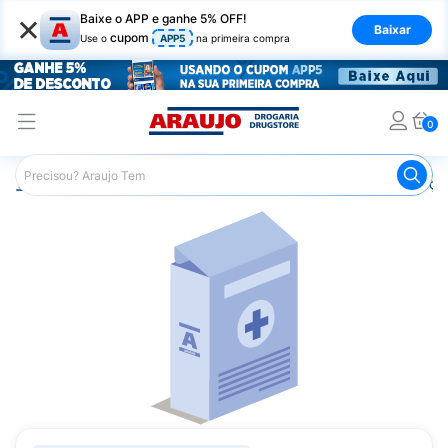
×
Baixe o APP e ganhe 5% OFF!
Baixar
cupom
Use o
APP5
na primeira compra
0
Araujo
Medicamentos
Remédios para Alergias e Infecçõ