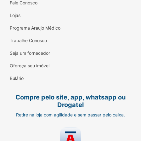
Fale Conosco
Inspire profundamente e de forma
contínua pela boca;
Lojas
Segure a respiração por cerca de 3 a 4
Programa Araujo Médico
segundos;
Trabalhe Conosco
Retire o dispositivo da boca e expire
lentamente;
Seja um fornecedor
Feche o dispositivo.
Ofereça seu imóvel
Após cada inalação, lave a boca com água
Bulário
sem engolir para reduzir o risco de infecções
fúngicas.
Compre pelo site, app, whatsapp ou
Drogatel
Quais os efeitos colaterais do Relvar
Ellipta?
Retire na loja com agilidade e sem passar pelo caixa.
O uso de Relvar Ellipta pode causar reações
adversas, que variam de intensidade e
frequência.