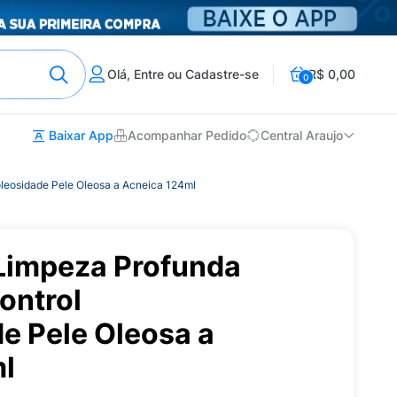
Olá, Entre ou Cadastre-se
R$ 0,00
0
Baixar App
Acompanhar Pedido
Central Araujo
oleosidade Pele Oleosa a Acneica 124ml
Limpeza Profunda
Control
e Pele Oleosa a
l