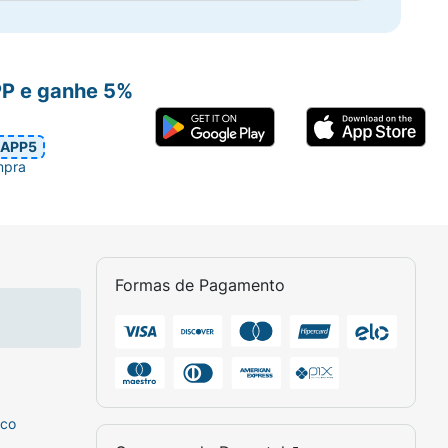
PP e ganhe 5%
APP5
mpra
Formas de Pagamento
sco