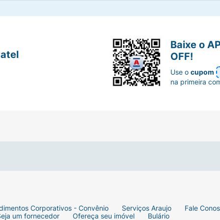
Baixe o A
atel
OFF!
Use o
cupom
na primeira co
dimentos Corporativos - Convênio
Serviços Araujo
Fale Cono
Seja um fornecedor
Ofereça seu imóvel
Bulário