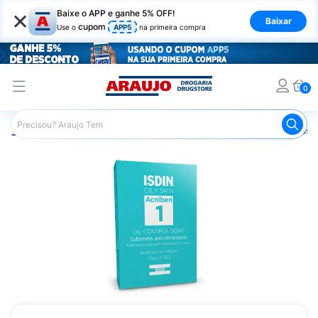
×
Baixe o APP e ganhe 5% OFF!
Baixar
cupom
Use o
APP5
na primeira compra
0
Araujo
Dermocosméticos
Dermocosméticos para o Rost