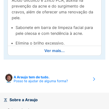
Ácido Glicólico e Zinco PCA, auxilia na
prevenção da acne e do surgimento de
cravos, além de oferecer uma renovação da
pele.
Sabonete em barra de limpeza facial para
pele oleosa e com tendência à acne.
Elimina o brilho excessivo.
Ver mais...
Limpa e desobstrui os poros.
Renova a aparência da pele.
Hipoalergênico.
A Araujo tem de tudo.
Posso te ajudar de alguma forma?
Princípio Ativo:
Ácido salicílico, Ácido Glicólico, Pidolato de
Zinco
Modo de usar:
Sobre a Araujo
Utilizar o produto de manhã e à noite como o