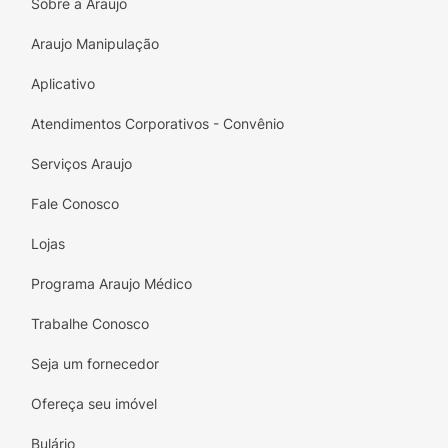
Sobre a Araujo
primeiro passo de sua rotina facial. Umedeça
o sabonete com água até formar espuma,
Araujo Manipulação
aplique na pele úmida do rosto e pescoço e
Aplicativo
massageie suavemente. Enxágue bem. Uso
externo.
Atendimentos Corporativos - Convênio
Serviços Araujo
Fale Conosco
Lojas
Programa Araujo Médico
Trabalhe Conosco
Seja um fornecedor
Ofereça seu imóvel
Bulário