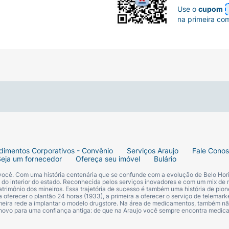
Use o
cupom
na primeira co
dimentos Corporativos - Convênio
Serviços Araujo
Fale Cono
Seja um fornecedor
Ofereça seu imóvel
Bulário
 você. Com uma história centenária que se confunde com a evolução de Belo Hori
s do interior do estado. Reconhecida pelos serviços inovadores e com um mix de 
trimônio dos mineiros. Essa trajetória de sucesso é também uma história de pion
 oferecer o plantão 24 horas (1933), a primeira a oferecer o serviço de telemarke
primeira rede a implantar o modelo drugstore. Na área de medicamentos, também nã
 novo para uma confiança antiga: de que na Araujo você sempre encontra medi