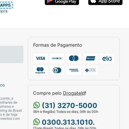
APP5
mpra
Formas de Pagamento
sco
Compre pelo
Drogatel
zonte, a
milhares de
(31) 3270-5000
eirismo e
ting do Brasil
(BH e Região) Todos os dias, 06h às 00h
o é de hoje
camentos com
0300.313.1010.
(Todo Brasil) Todos os dias, 06h às 00h