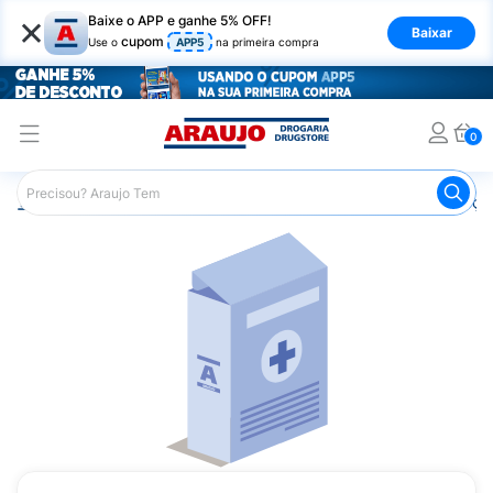
×
Baixe o APP e ganhe 5% OFF!
Baixar
cupom
Use o
APP5
na primeira compra
0
Araujo
Medicamentos
Remédios para Alergias e Infecçõ