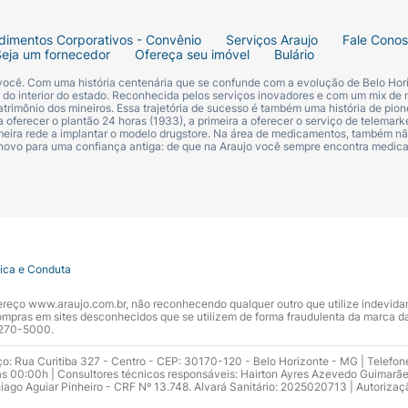
......................... 1 dose
dimentos Corporativos - Convênio
Serviços Araujo
Fale Cono
de salmeterol ............................72,5 mcg (equivalente 
Seja um fornecedor
Ofereça seu imóvel
Bulário
 ......................... 1 dose
 você. Com uma história centenária que se confunde com a evolução de Belo Hori
s do interior do estado. Reconhecida pelos serviços inovadores e com um mix de 
trimônio dos mineiros. Essa trajetória de sucesso é também uma história de pion
PARTIR DE 4 ANOS DE IDADE).INFORMAÇÕES AO PACIENT
 oferecer o plantão 24 horas (1933), a primeira a oferecer o serviço de telemarke
primeira rede a implantar o modelo drugstore. Na área de medicamentos, também nã
 novo para uma confiança antiga: de que na Araujo você sempre encontra medi
tua como broncodilatador de ação prolongada e como anti
anutenção das doenças obstrutivas reversíveis do trato res
da doença pulmonar obstrutiva crônica (DPOC), inclusive d
dicamento na embalagem original, em temperatura ambien
tica e Conduta
ndereço www.araujo.com.br, não reconhecendo qualquer outro que utilize indevid
do metálico que deve ser aberto apenas quando o medicam
pras em sites desconhecidos que se utilizem de forma fraudulenta da marca d
 3270-5000.
artado.
ço: Rua Curitiba 327 - Centro - CEP: 30170-120 - Belo Horizonte - MG | Telefon
s 00:00h | Consultores técnicos responsáveis: Hairton Ayres Azevedo Guimarã
e 18 meses. Não utilize medicamentos que estejam fora do p
hiago Aguiar Pinheiro - CRF Nº 13.748. Alvará Sanitário: 2025020713 | Autorizaç