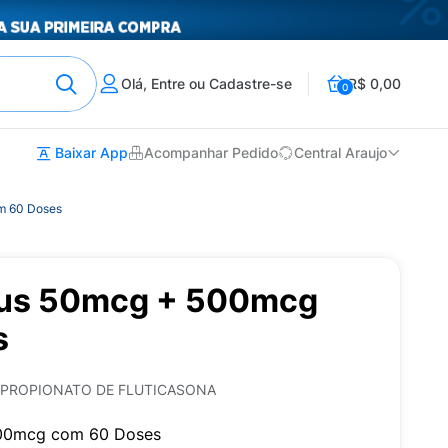
Olá, Entre ou Cadastre-se
R$ 0,00
0
Baixar App
Acompanhar Pedido
Central Araujo
m 60 Doses
kus 50mcg + 500mcg
s
 PROPIONATO DE FLUTICASONA
500mcg com 60 Doses