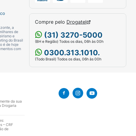
sco
a 50 mcg de salmeterol)Propionato de fluticasona
Compre pelo
Drogatel
zonte, a
milhares de
(31) 3270-5000
eirismo e
E:
ting do Brasil
(BH e Região) Todos os dias, 06h às 00h
o é de hoje
camentos com
0300.313.1010.
inflamatório em doenças dos brônquios.
(Todo Brasil) Todos os dias, 06h às 00h
piratório, entre elas a asma, em adultos e
e bronquite crônica e enfisema.
te (entre 15ºC e 30ºC) e protegido da
amente da sua
ento for usado pela primeira vez. Uma vez
a Drogaria
es:
es – CRF
razo de validade, pois o efeito desejado
ão de