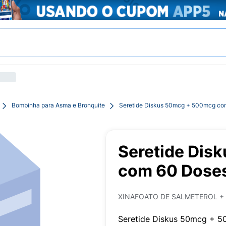
Bombinha para Asma e Bronquite
Seretide Diskus 50mcg + 500mcg co
Seretide Dis
com 60 Dose
XINAFOATO DE SALMETEROL +
Seretide Diskus 50mcg + 