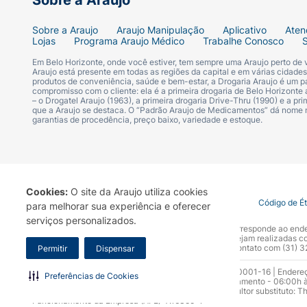
Sobre a Araujo
.........................250 mcgExcipiente: lactose q.s.p. 
Sobre a Araujo
Araujo Manipulação
Aplicativo
Aten
Seretide Diskus 50 mcg/500 mcg:
Xinafoato 
Lojas
Programa Araujo Médico
Trabalhe Conosco
.........................500 mcg.Excipiente: lactose q.s.p.
Em Belo Horizonte, onde você estiver, tem sempre uma Araujo perto de
Araujo está presente em todas as regiões da capital e em várias cidade
produtos de conveniência, saúde e bem-estar, a Drogaria Araujo é um pa
USO ADULTO E PEDIÁTRICO (CRIANÇAS A 
compromisso com o cliente: ela é a primeira drogaria de Belo Horizonte a
– o Drogatel Araujo (1963), a primeira drogaria Drive-Thru (1990) e a 
que a Araujo se destaca. O “Padrão Araujo de Medicamentos” dá nome
Ação esperada do medicamento: Seretide a
garantias de procedência, preço baixo, variedade e estoque.
Seretide está indicado para tratamento de m
crianças, e para tratamento de manutenção 
Cuidados de armazenamento: mantenha o me
Cookies:
O site da Araujo utiliza cookies
umidade.
Termo de Uso
Portal da Privacidade
Covid-19
Código de É
para melhorar sua experiência e oferecer
serviços personalizados.
A Drogaria Araujo S/A informa que o seu site oficial corresponde ao e
O Diskus é lacrado em um invólucro lamina
marca. Para sua segurança recomendamos que não sejam realizadas com
Araujo S.A. Em caso de dúvidas, gentileza entrar em contato com (31)
Permitir
Dispensar
aberto, o invólucro laminado deve ser desc
Razão Social: Drogaria Araujo S.A | CNPJ: 17.256.512.0001-16 | Endere
Preferências de Cookies
0300.313.1010 e (31) 3270-5000 Horário de funcionamento - 06:00h à
Prazo de validade: o prazo de validade é d
10.965 | Yasmin Silva Alvarenga – CRF 52.584 - Consultor substituto: T
pode não ser obtido.
Funcionamento da Empresa (AFE): 7.16355-1