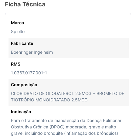
Ficha Técnica
e facilitar a entrada de ar nos pulmões. O efeito
começa em cerca de
5 minutos após a inalação e
dura até 24 horas
, garantindo controle contínuo
Marca
dos sintomas.
Spiolto
Como usar o inalador Spiolto
Fabricante
corretamente?
Boehringer Ingelheim
O Spiolto Respimat deve ser usado uma vez ao
RMS
dia, sempre no mesmo horário, com 2
acionamentos consecutivos. Leia com atenção as
1.0367.0177.001-1
instruções antes do primeiro uso e siga o passo a
Composição
passo:
CLORIDRATO DE OLODATEROL 2.5MCG + BROMETO DE
Preparação inicial do inalador (primeiro uso)
TIOTRÓPIO MONOIDRATADO 2.5MCG
Remova a base transparente: mantenha a
Indicação
tampa fechada, pressione o botão cinza
Para o tratamento de manutenção da Doença Pulmonar
lateral e retire a base com a outra mão;
Obstrutiva Crônica (DPOC) moderada, grave e muito
grave, incluindo bronquite (inflamação dos brônquios)