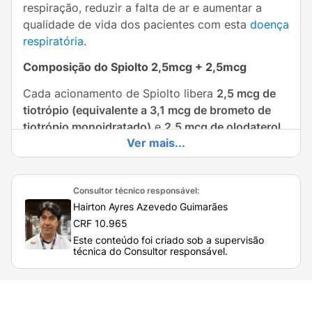
respiração, reduzir a falta de ar e aumentar a
qualidade de vida dos pacientes com esta
doença
respiratória
.
Composição do Spiolto 2,5mcg + 2,5mcg
Cada acionamento de Spiolto libera
2,5 mcg de
tiotrópio (equivalente a 3,1 mcg de brometo de
tiotrópio monoidratado)
e
2,5 mcg de olodaterol
Ver mais...
(equivalente a 2,7 mcg de cloridrato de
olodaterol)
, além de alguns excipientes,
adicionados para dar forma ao medicamento. São
Consultor técnico responsável:
eles:
Hairton Ayres Azevedo Guimarães
Cloreto de benzalcônio, edetato dissódico,
CRF 10.965
água purificada e ácido clorídrico.
Este conteúdo foi criado sob a supervisão
técnica do Consultor responsável.
Como funciona a bombinha Spiolto?
Spiolto combina
dois broncodilatadores
que
atuam em conjunto para abrir as vias respiratórias