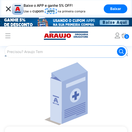
×
Baixe o APP e ganhe 5% OFF!
Baixar
cupom
Use o
APP5
na primeira compra
0
Araujo
Medicamentos
Remédios para Alergias e Infecçõ