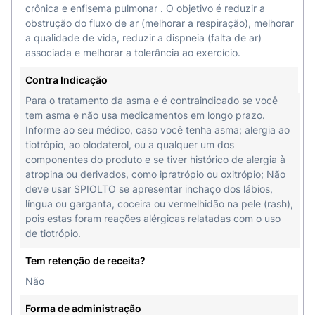
Insira o frasco: coloque a parte estreita do
crônica e enfisema pulmonar . O objetivo é reduzir a
frasco no inalador e pressione sobre uma
obstrução do fluxo de ar (melhorar a respiração), melhorar
superfície firme até ouvir o “clique”;
a qualidade de vida, reduzir a dispneia (falta de ar)
associada e melhorar a tolerância ao exercício.
Recoloque a base: encaixe até ouvir o
clique, certificando-se de que o botão cinza
Contra Indicação
está no lugar correto;
Para o tratamento da asma e é contraindicado se você
tem asma e não usa medicamentos em longo prazo.
Prepare o dispositivo:
Informe ao seu médico, caso você tenha asma; alergia ao
Vire a base na direção das setas até
tiotrópio, ao olodaterol, ou a qualquer um dos
ouvir o clique;
componentes do produto e se tiver histórico de alergia à
atropina ou derivados, como ipratrópio ou oxitrópio; Não
Abra totalmente a tampa;
deve usar SPIOLTO se apresentar inchaço dos lábios,
língua ou garganta, coceira ou vermelhidão na pele (rash),
Pressione o botão cinza apontando
pois estas foram reações alérgicas relatadas com o uso
para o chão;
de tiotrópio.
Repita esse processo até ver uma
Tem retenção de receita?
nuvem;
Não
Após visualizar a nuvem, repita mais
Forma de administração