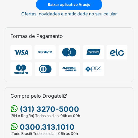
Baixar aplicativo Araujo
taquicardia (aumento na frequência dos
batimentos cardíacos), tosse, disfonia
Ofertas, novidades e praticidade no seu celular
(dificuldade na emissão da voz).
Reações raras (0,01% a 0,1%)
Formas de Pagamento
Dor nas costas, broncoespasmo (estreitamento
brônquico), hipertensão (pressão alta)
palpitações, fibrilação atrial (um subtipo de
arritmia cardíaca), insônia, constipação,
estomatite (inflamação da mucosa da boca),
vermelhidão na pele (rash), inchaço das
articulações, visão turva, taquicardia
Compre pelo
Drogatel
supraventricular (subtipo de arritmia cardíaca),
epistaxe (sangramento nasal), faringite
(31) 3270-5000
(inflamação da garganta), laringite (inflamação
(BH e Região) Todos os dias, 06h às 00h
da laringe ou das cordas vocais), gengivite
0300.313.1010
(inflamação das gengivas), candidíase
orofaríngea (infecção por fungos na boca,
(Todo Brasil) Todos os dias, 06h às 00h