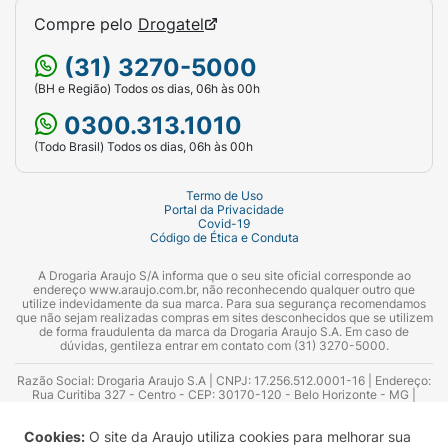
Compre pelo
Drogatel
(31) 3270-5000
(BH e Região) Todos os dias, 06h às 00h
0300.313.1010
(Todo Brasil) Todos os dias, 06h às 00h
Termo de Uso
Portal da Privacidade
Covid-19
Código de Ética e Conduta
A Drogaria Araujo S/A informa que o seu site oficial corresponde ao
endereço www.araujo.com.br, não reconhecendo qualquer outro que
utilize indevidamente da sua marca. Para sua segurança recomendamos
que não sejam realizadas compras em sites desconhecidos que se utilizem
de forma fraudulenta da marca da Drogaria Araujo S.A. Em caso de
dúvidas, gentileza entrar em contato com (31) 3270-5000.
Razão Social: Drogaria Araujo S.A | CNPJ: 17.256.512.0001-16 | Endereço:
Rua Curitiba 327 - Centro - CEP: 30170-120 - Belo Horizonte - MG |
Telefones: 0300.313.1010 e (31) 3270-5000 Horário de funcionamento -
06:00h às 00:00h | Consultores técnicos responsáveis: Hairton Ayres
Cookies:
O site da Araujo utiliza cookies para melhorar sua
Azevedo Guimarães – CRF 10.965 | Yasmin Silva Alvarenga – CRF 52.584 -