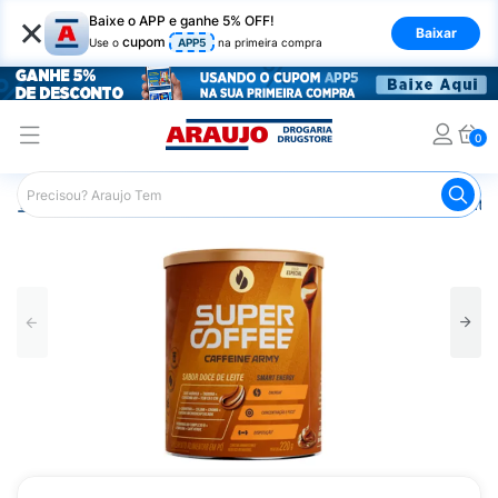
×
Baixe o APP e ganhe 5% OFF!
Baixar
cupom
Use o
APP5
na primeira compra
0
Araujo
Nutrição Saudável
Alimentos Diet
Achocolatad