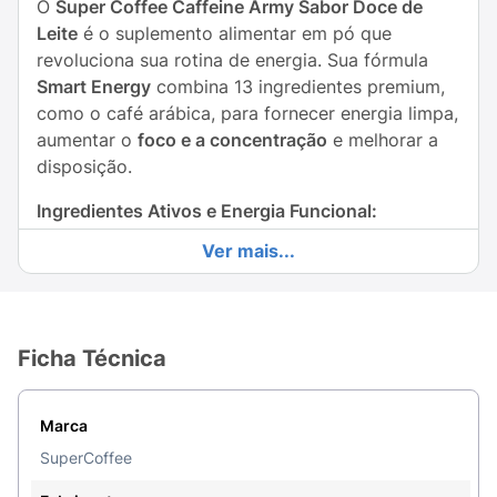
O
Super Coffee Caffeine Army Sabor Doce de
Leite
é o suplemento alimentar em pó que
revoluciona sua rotina de energia. Sua fórmula
Smart Energy
combina 13 ingredientes premium,
como o café arábica, para fornecer energia limpa,
aumentar o
foco e a concentração
e melhorar a
disposição.
Ingredientes Ativos e Energia Funcional:
Ver mais...
Complexo de Ingredientes:
Contém Café
Arábica, Taurina,
Creatina
,
Triptofano
,
Cúrcuma, Colina, Cromo e
Cafeína
Microencapsulada
para energia e foco
Ficha Técnica
prolongados.
Smart Energy:
Desenvolvido para proporcionar
Marca
um
boost
de energia (
Energia
) e auxiliar na
SuperCoffee
clareza mental (
Concentração e Foco
), sem os
picos e quedas das bebidas energéticas