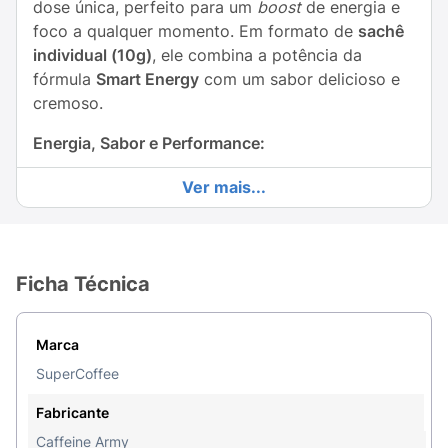
dose única, perfeito para um
boost
de energia e
foco a qualquer momento. Em formato de
sachê
individual (10g)
, ele combina a potência da
fórmula
Smart Energy
com um sabor delicioso e
cremoso.
Energia, Sabor e Performance:
Smart Energy Formula:
Desenvolvido para
Ver mais...
proporcionar um aumento de
Energia
, melhorar
a
Concentração e Foco
, e dar mais
Disposição
para o seu dia.
Ficha Técnica
Sabor Delicioso:
Sabor de
Doce de Leite
que
torna o consumo agradável e sem complicação.
Marca
Uso Prático:
O sachê individual de
10g
é a
SuperCoffee
porção exata para ser misturada em água
quente ou fria, ideal para levar na bolsa ou ter
Fabricante
no escritório.
Caffeine Army