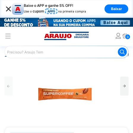
×
Baixe o APP e ganhe 5% OFF!
Baixar
cupom
Use o
APP5
na primeira compra
0
Araujo
Nutrição Saudável
Alimentos Diet
Achocolatad