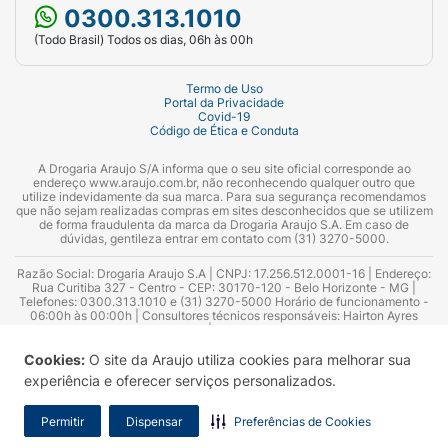
0300.313.1010
(Todo Brasil) Todos os dias, 06h às 00h
Termo de Uso
Portal da Privacidade
Covid-19
Código de Ética e Conduta
A Drogaria Araujo S/A informa que o seu site oficial corresponde ao
endereço www.araujo.com.br, não reconhecendo qualquer outro que
utilize indevidamente da sua marca. Para sua segurança recomendamos
que não sejam realizadas compras em sites desconhecidos que se utilizem
de forma fraudulenta da marca da Drogaria Araujo S.A. Em caso de
dúvidas, gentileza entrar em contato com (31) 3270-5000.
Razão Social: Drogaria Araujo S.A | CNPJ: 17.256.512.0001-16 | Endereço:
Rua Curitiba 327 - Centro - CEP: 30170-120 - Belo Horizonte - MG |
Telefones: 0300.313.1010 e (31) 3270-5000 Horário de funcionamento -
06:00h às 00:00h | Consultores técnicos responsáveis: Hairton Ayres
Azevedo Guimarães – CRF 10.965 | Yasmin Silva Alvarenga – CRF 52.584 -
Consultor substituto: Thiago Aguiar Pinheiro - CRF Nº 13.748. Alvará
Sanitário: 2025020713 | Autorização de Funcionamento da Empresa (AFE):
Cookies:
O site da Araujo utiliza cookies para melhorar sua
7.16355-1
experiência e oferecer serviços personalizados.
Permitir
Dispensar
Preferências de Cookies