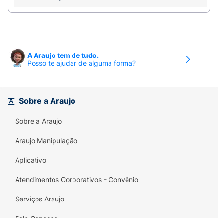
Versatilidade:
É o aliado perfeito para o pré-
treino ou para aumentar a produtividade
durante o trabalho e os estudos. Sua missão é:
"Seja você o máximo. Be ready. Be
A Araujo tem de tudo.
unstoppable."
Posso te ajudar de alguma forma?
Sinta a energia que te impulsiona. Experimente o
Super Coffee Caffeine Army Sabor Doce de Leite
!
Sobre a Araujo
Sobre a Araujo
Araujo Manipulação
Aplicativo
Atendimentos Corporativos - Convênio
Serviços Araujo